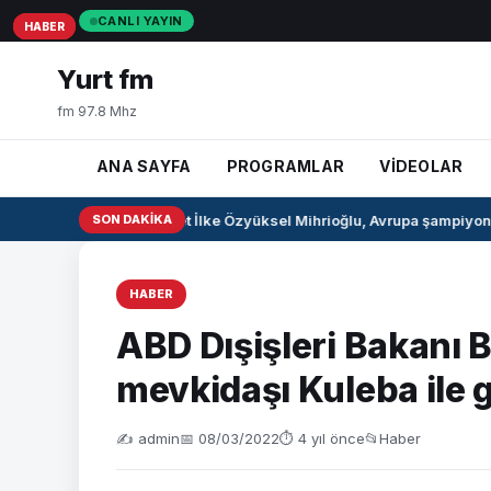
CANLI YAYIN
HABER
HABER
HABER
Yurt fm
fm 97.8 Mhz
ANA SAYFA
PROGRAMLAR
VİDEOLAR
Milli pentatlet İlke Özyüksel Mihrioğlu, Avrupa şampiyonu 
SON DAKIKA
HABER
ABD Dışişleri Bakanı 
mevkidaşı Kuleba ile 
✍️ admin
📅 08/03/2022
⏱ 4 yıl önce
📂
Haber