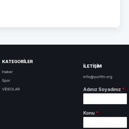
KATEGORILER
ILETIŞIM
Haber
info@yurtfm.org
Spor
Adınız Soyadınız
*
VİDEOLAR
Konu
*