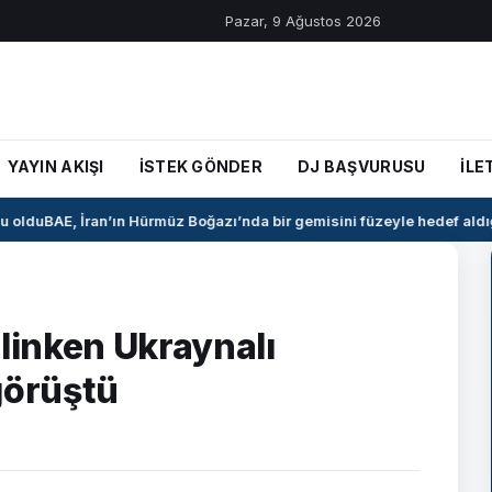
Pazar, 9 Ağustos 2026
YAYIN AKIŞI
İSTEK GÖNDER
DJ BAŞVURUSU
İLE
oldu
BAE, İran’ın Hürmüz Boğazı’nda bir gemisini füzeyle hedef aldığı
Blinken Ukraynalı
görüştü