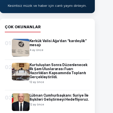
Kesintisiz müzik ve haber için canlı yayını dinleyin.
ÇOK OKUNANLAR
Kerkük Valisi Ağa’dan “kardeşlik”
01
mesajı
4 ay önce
Kurtuluştan Sonra Düzenlenecek
02
İlk Şam Uluslararası Fuarı
Hazırlıkları Kapsamında Toplantı
Gerçekleştirildi.
12 ay önce
Lübnan Cumhurbaşkanı: Suriye İle
03
İlişkileri Geliştirmeyi Hedefliyoruz.
12 ay önce