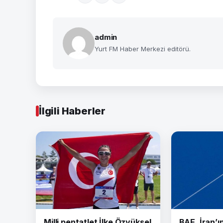
admin
Yurt FM Haber Merkezi editörü.
İlgili Haberler
Milli pentatlet İlke Özyüksel
BAE, İran’