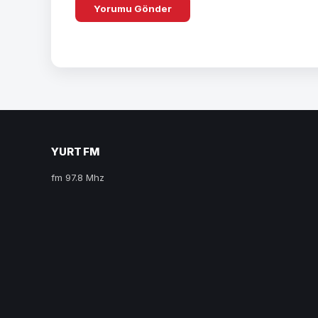
YURT FM
fm 97.8 Mhz