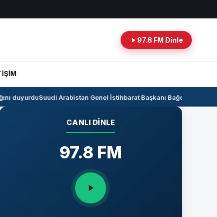
97.8 FM Dinle
TİŞİM
nı duyurdu
Suudi Arabistan Genel İstihbarat Başkanı Bağdat’ta
Kerkük-C
CANLI DINLE
97.8 FM