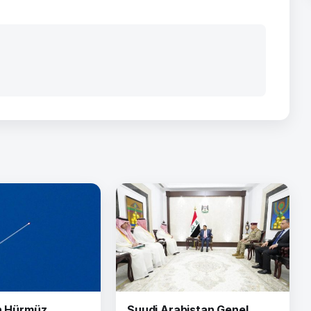
ın Hürmüz
Suudi Arabistan Genel