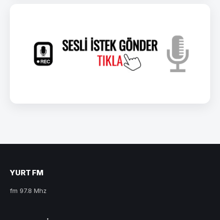
YURT FM
fm 97.8 Mhz