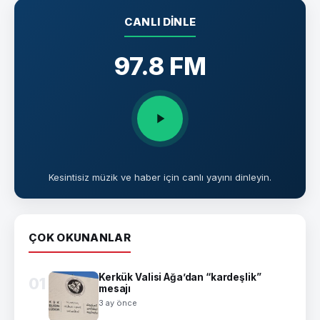
CANLI DINLE
97.8 FM
Kesintisiz müzik ve haber için canlı yayını dinleyin.
ÇOK OKUNANLAR
Kerkük Valisi Ağa’dan “kardeşlik”
01
mesajı
3 ay önce