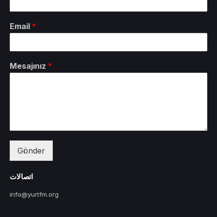
Email
*
Mesajınız
*
Gönder
اتصالات
info@yurtfm.org