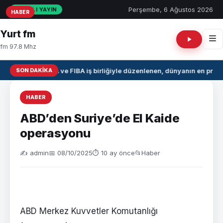
Perşembe, 6 Ağustos 2026
CANLI YAYIN
HABER
HABER
HABER
Yurt fm
fm 97.8 Mhz
SON DAKIKA
NBA ve FIBA iş birliğiyle düzenlenen, dünyanın en prest
HABER
ABD’den Suriye’de El Kaide
operasyonu
✍️ admin
📅 08/10/2025
⏱ 10 ay önce
📂
Haber
ABD Merkez Kuvvetler Komutanlığı