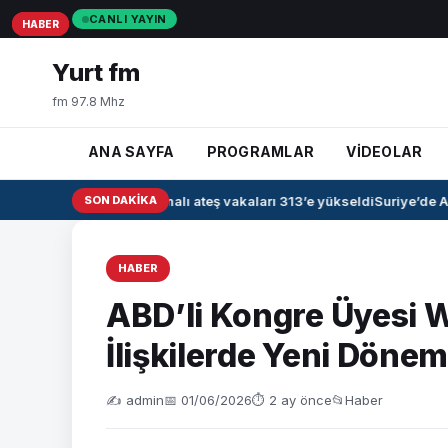
CANLI YAYIN
HABER
HABER
HABER
Yurt fm
fm 97.8 Mhz
ANA SAYFA
PROGRAMLAR
VİDEOLAR
Irak’ta kanamalı ateş vakaları 313’e yükseldi
SON DAKIKA
Suriye’de Ah
HABER
ABD’li Kongre Üyesi Wi
İlişkilerde Yeni Dönem
✍️ admin
📅 01/06/2026
⏱ 2 ay önce
📂
Haber