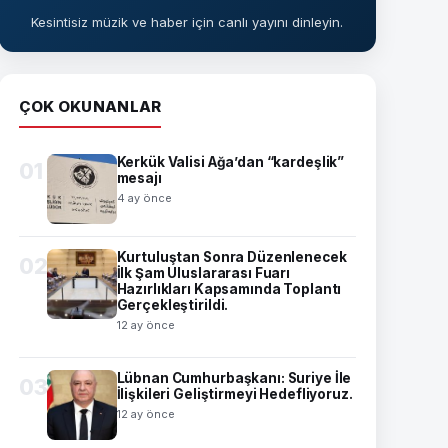
Kesintisiz müzik ve haber için canlı yayını dinleyin.
ÇOK OKUNANLAR
Kerkük Valisi Ağa’dan “kardeşlik”
01
mesajı
4 ay önce
Kurtuluştan Sonra Düzenlenecek
02
İlk Şam Uluslararası Fuarı
Hazırlıkları Kapsamında Toplantı
Gerçekleştirildi.
12 ay önce
Lübnan Cumhurbaşkanı: Suriye İle
03
İlişkileri Geliştirmeyi Hedefliyoruz.
12 ay önce