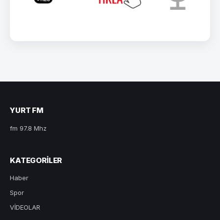
YURT FM
fm 97.8 Mhz
KATEGORILER
Haber
Spor
VİDEOLAR