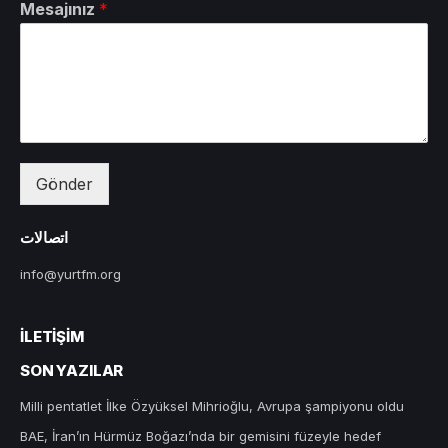
Mesajınız
*
Gönder
اتصالات
info@yurtfm.org
İLETIŞIM
SON YAZILAR
Milli pentatlet İlke Özyüksel Mihrioğlu, Avrupa şampiyonu oldu
BAE, İran’ın Hürmüz Boğazı’nda bir gemisini füzeyle hedef