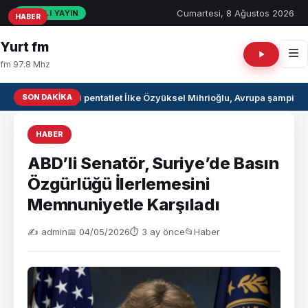
Cumartesi, 8 Ağustos 2026
CANLI YAYIN
HABER
HABER
HABER
Yurt fm
fm 97.8 Mhz
SON DAKIKA
Milli pentatlet İlke Özyüksel Mihrioğlu, Avrupa şampiyo
HABER
ABD’li Senatör, Suriye’de Basın
Özgürlüğü İlerlemesini
Memnuniyetle Karşıladı
✍️ admin
📅 04/05/2026
⏱ 3 ay önce
📂
Haber