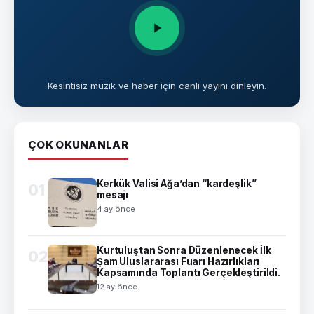
Kesintisiz müzik ve haber için canlı yayını dinleyin.
ÇOK OKUNANLAR
Kerkük Valisi Ağa’dan “kardeşlik”
01
mesajı
4 ay önce
Kurtuluştan Sonra Düzenlenecek İlk
02
Şam Uluslararası Fuarı Hazırlıkları
Kapsamında Toplantı Gerçekleştirildi.
12 ay önce