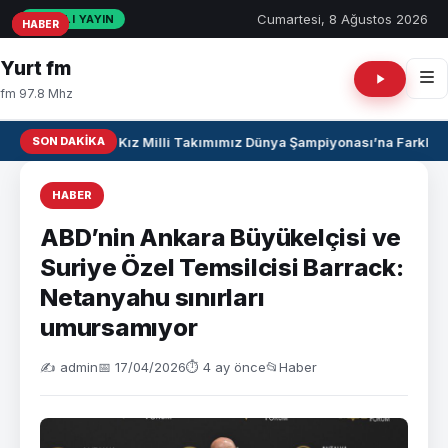
Cumartesi, 8 Ağustos 2026
CANLI YAYIN
HABER
HABER
HABER
Yurt fm
fm 97.8 Mhz
SON DAKIKA
U17 Kız Milli Takımımız Dünya Şampiyonası’na Farklı Ga
HABER
ABD’nin Ankara Büyükelçisi ve
Suriye Özel Temsilcisi Barrack:
Netanyahu sınırları
umursamıyor
✍️ admin
📅 17/04/2026
⏱ 4 ay önce
📂
Haber