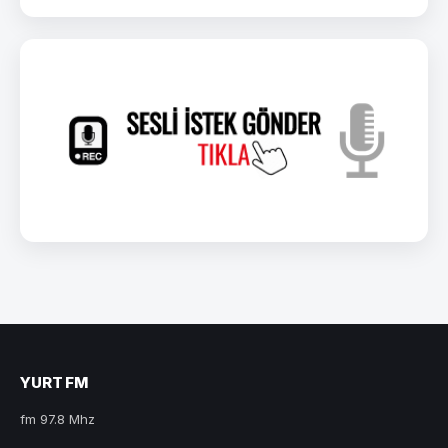
YURT FM
fm 97.8 Mhz