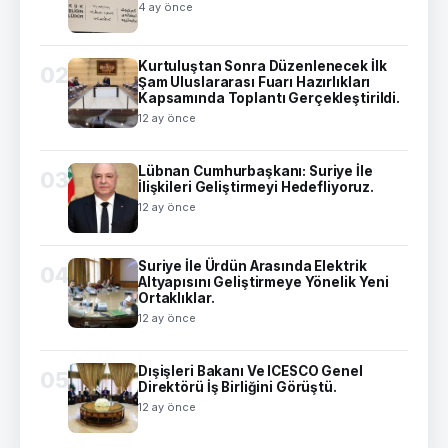
4 ay önce
Kurtuluştan Sonra Düzenlenecek İlk
02
Şam Uluslararası Fuarı Hazırlıkları
Kapsamında Toplantı Gerçekleştirildi.
12 ay önce
Lübnan Cumhurbaşkanı: Suriye İle
03
İlişkileri Geliştirmeyi Hedefliyoruz.
12 ay önce
Suriye İle Ürdün Arasında Elektrik
04
Altyapısını Geliştirmeye Yönelik Yeni
Ortaklıklar.
12 ay önce
Dışişleri Bakanı Ve ICESCO Genel
05
Direktörü İş Birliğini Görüştü.
12 ay önce