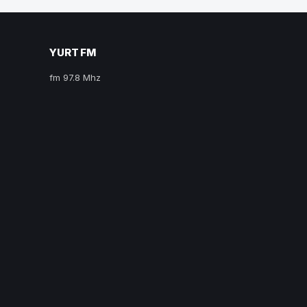
YURT FM
fm 97.8 Mhz