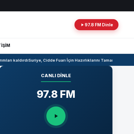
97.8 FM Dinle
TİŞİM
ları kaldırdı
Suriye, Cidde Fuarı İçin Hazırlıklarını Tamamlıyor
Suriye 
CANLI DINLE
97.8 FM