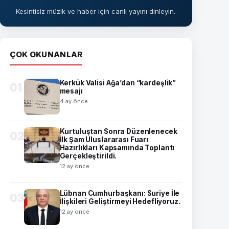
Kesintisiz müzik ve haber için canlı yayını dinleyin.
ÇOK OKUNANLAR
Kerkük Valisi Ağa’dan “kardeşlik”
01
mesajı
4 ay önce
Kurtuluştan Sonra Düzenlenecek
02
İlk Şam Uluslararası Fuarı
Hazırlıkları Kapsamında Toplantı
Gerçekleştirildi.
12 ay önce
Lübnan Cumhurbaşkanı: Suriye İle
03
İlişkileri Geliştirmeyi Hedefliyoruz.
12 ay önce