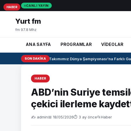
CANLI YAYIN
HABER
HABER
HABER
Yurt fm
fm 97.8 Mhz
ANA SAYFA
PROGRAMLAR
VİDEOLAR
U17 Kız Milli Takımımız Dünya Şampiyonası’na Farklı Galib
SON DAKIKA
HABER
ABD’nin Suriye temsil
çekici ilerleme kaydet
✍️ admin
📅 18/05/2026
⏱ 3 ay önce
📂
Haber