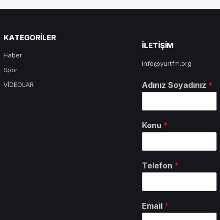
KATEGORILER
ILETIŞIM
Haber
info@yurtfm.org
Spor
Adınız Soyadınız
*
VİDEOLAR
Konu
*
Telefon
*
Email
*