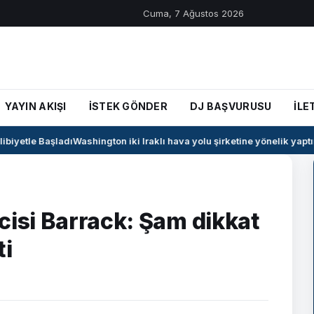
Cuma, 7 Ağustos 2026
YAYIN AKIŞI
İSTEK GÖNDER
DJ BAŞVURUSU
İLE
iyetle Başladı
Washington iki Iraklı hava yolu şirketine yönelik yaptırım
cisi Barrack: Şam dikkat
ti