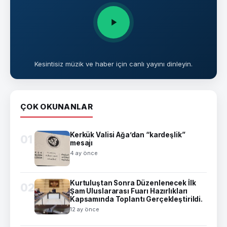
Kesintisiz müzik ve haber için canlı yayını dinleyin.
ÇOK OKUNANLAR
Kerkük Valisi Ağa’dan “kardeşlik”
01
mesajı
4 ay önce
Kurtuluştan Sonra Düzenlenecek İlk
02
Şam Uluslararası Fuarı Hazırlıkları
Kapsamında Toplantı Gerçekleştirildi.
12 ay önce