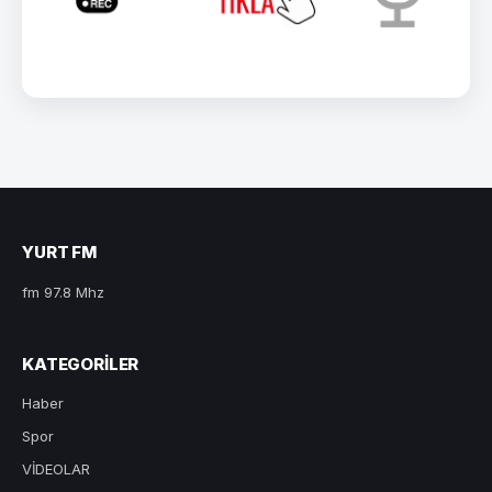
YURT FM
fm 97.8 Mhz
KATEGORILER
Haber
Spor
VİDEOLAR