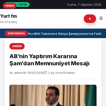
Cuma, 7 Ağustos 2026
CANLI YAYIN
HABER
HABER
HABER
Yurt fm
fm 97.8 Mhz
SON DAKIKA
U17 Kız Milli Takımımız Dünya Şampiyonası’na Farklı Ga
HABER
AB’nin Yaptırım Kararına
Şam’dan Memnuniyet Mesajı
✍️ admin
📅 19/05/2026
⏱ 3 ay önce
📂
Haber