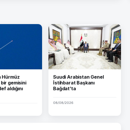
ın Hürmüz
Suudi Arabistan Genel
bir gemisini
İstihbarat Başkanı
ef aldığını
Bağdat’ta
08/08/2026