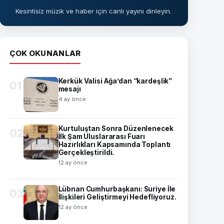
Kesintisiz müzik ve haber için canlı yayını dinleyin.
ÇOK OKUNANLAR
Kerkük Valisi Ağa’dan “kardeşlik”
01
mesajı
4 ay önce
Kurtuluştan Sonra Düzenlenecek
02
İlk Şam Uluslararası Fuarı
Hazırlıkları Kapsamında Toplantı
Gerçekleştirildi.
12 ay önce
Lübnan Cumhurbaşkanı: Suriye İle
03
İlişkileri Geliştirmeyi Hedefliyoruz.
12 ay önce