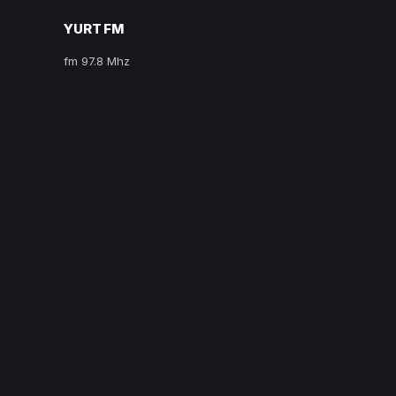
YURT FM
fm 97.8 Mhz