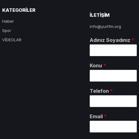
KATEGORILER
ILETIŞIM
Haber
info@yurtfm.org
Spor
Adınız Soyadınız
*
VİDEOLAR
Konu
*
Telefon
*
Email
*