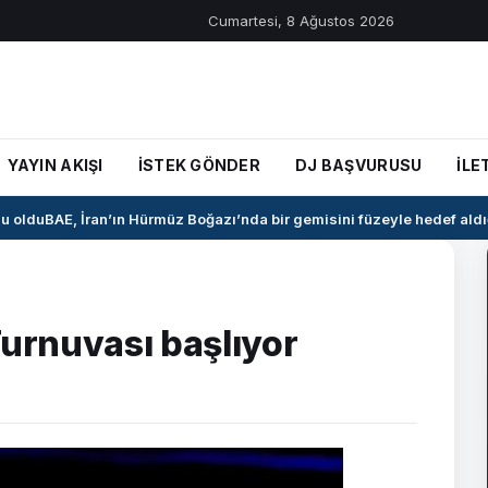
Cumartesi, 8 Ağustos 2026
YAYIN AKIŞI
İSTEK GÖNDER
DJ BAŞVURUSU
İLE
 oldu
BAE, İran’ın Hürmüz Boğazı’nda bir gemisini füzeyle hedef aldığ
rnuvası başlıyor