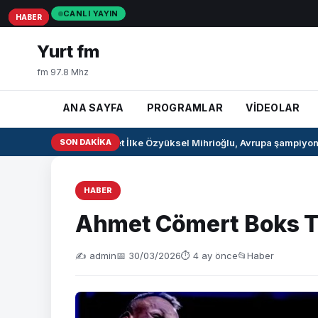
CANLI YAYIN
HABER
HABER
HABER
Yurt fm
fm 97.8 Mhz
ANA SAYFA
PROGRAMLAR
VİDEOLAR
Milli pentatlet İlke Özyüksel Mihrioğlu, Avrupa şampiyonu
SON DAKIKA
HABER
Ahmet Cömert Boks Tu
✍️ admin
📅 30/03/2026
⏱ 4 ay önce
📂
Haber