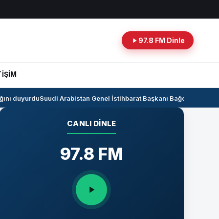
97.8 FM Dinle
TİŞİM
ını duyurdu
Suudi Arabistan Genel İstihbarat Başkanı Bağdat’ta
Kerkük-C
CANLI DINLE
97.8 FM