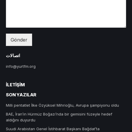
Gönder
اتصالات
info@yurtfm.org
İLETIŞIM
SON YAZILAR
Milli pentatlet İlke Özyüksel Mihrioğlu, Avrupa şampiyonu oldu
BAE, İran’ın Hürmüz Boğazı’nda bir gemisini füzeyle hedef
aldığını duyurdu
Suudi Arabistan Genel İstihbarat Başkanı Bağdat’ta