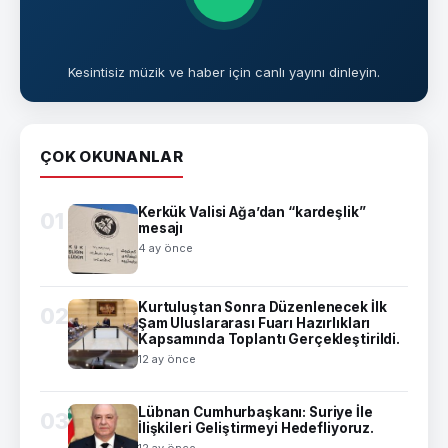
Kesintisiz müzik ve haber için canlı yayını dinleyin.
ÇOK OKUNANLAR
Kerkük Valisi Ağa’dan “kardeşlik”
01
mesajı
4 ay önce
Kurtuluştan Sonra Düzenlenecek İlk
02
Şam Uluslararası Fuarı Hazırlıkları
Kapsamında Toplantı Gerçekleştirildi.
12 ay önce
Lübnan Cumhurbaşkanı: Suriye İle
03
İlişkileri Geliştirmeyi Hedefliyoruz.