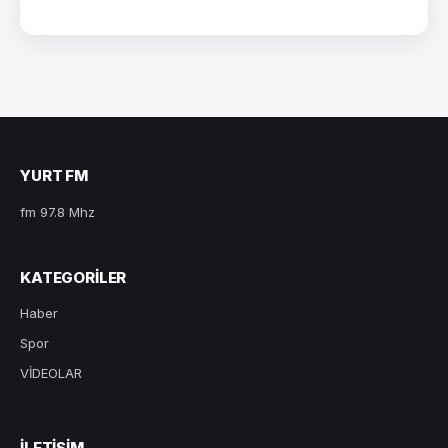
YURT FM
fm 97.8 Mhz
KATEGORILER
Haber
Spor
VİDEOLAR
ILETIŞIM