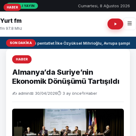
Cumartesi, 8 Ağustos 2026
CANLI YAYIN
HABER
HABER
HABER
Yurt fm
fm 97.8 Mhz
SON DAKIKA
Milli pentatlet İlke Özyüksel Mihrioğlu, Avrupa şampiyo
HABER
Almanya’da Suriye’nin
Ekonomik Dönüşümü Tartışıldı
✍️ admin
📅 30/04/2026
⏱ 3 ay önce
📂
Haber