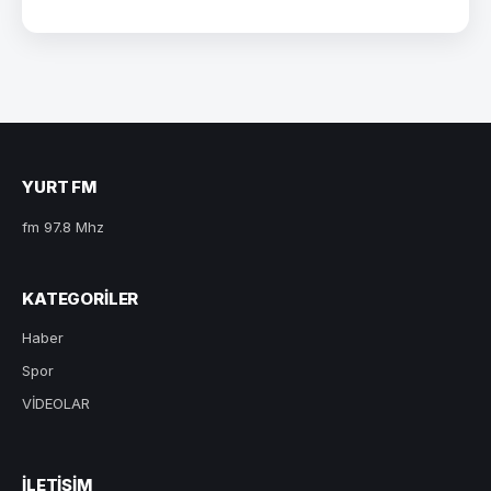
YURT FM
fm 97.8 Mhz
KATEGORILER
Haber
Spor
VİDEOLAR
ILETIŞIM