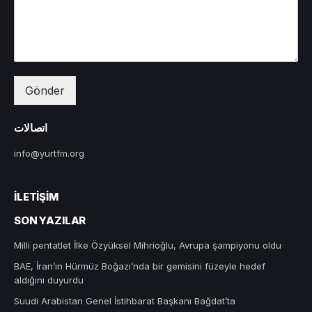
Gönder
اتصالات
info@yurtfm.org
İLETIŞIM
SON YAZILAR
Milli pentatlet İlke Özyüksel Mihrioğlu, Avrupa şampiyonu oldu
BAE, İran’ın Hürmüz Boğazı’nda bir gemisini füzeyle hedef
aldığını duyurdu
Suudi Arabistan Genel İstihbarat Başkanı Bağdat’ta