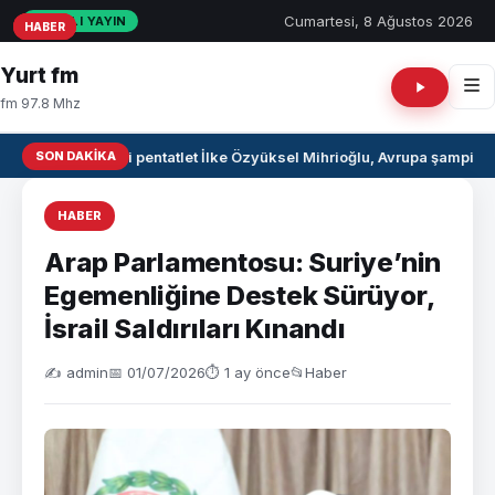
Cumartesi, 8 Ağustos 2026
CANLI YAYIN
HABER
HABER
HABER
Yurt fm
fm 97.8 Mhz
SON DAKIKA
Milli pentatlet İlke Özyüksel Mihrioğlu, Avrupa şampiyo
HABER
Arap Parlamentosu: Suriye’nin
Egemenliğine Destek Sürüyor,
İsrail Saldırıları Kınandı
✍️ admin
📅 01/07/2026
⏱ 1 ay önce
📂
Haber