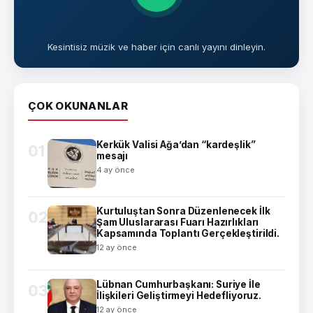
Kesintisiz müzik ve haber için canlı yayını dinleyin.
ÇOK OKUNANLAR
Kerkük Valisi Ağa’dan “kardeşlik”
01
mesajı
4 ay önce
Kurtuluştan Sonra Düzenlenecek İlk
02
Şam Uluslararası Fuarı Hazırlıkları
Kapsamında Toplantı Gerçekleştirildi.
12 ay önce
Lübnan Cumhurbaşkanı: Suriye İle
03
İlişkileri Geliştirmeyi Hedefliyoruz.
12 ay önce