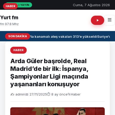
Cuma, 7 Ağustos 2026
CANLI YAYIN
HABER
HABER
HABER
Yurt fm
fm 97.8 Mhz
SON DAKIKA
Irak’ta kanamalı ateş vakaları 313’e yükseldi
Suriye’de 
HABER
Arda Güler başrolde, Real
Madrid’de bir ilk: İspanya,
Şampiyonlar Ligi maçında
yaşananları konuşuyor
✍️ admin
📅 27/11/2025
⏱ 8 ay önce
📂
Haber