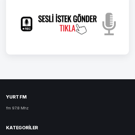
YURT FM
fm 97.8 Mhz
KATEGORILER