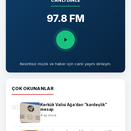
CANLI DINLE
97.8 FM
Kesintisiz müzik ve haber için canlı yayını dinleyin.
ÇOK OKUNANLAR
Kerkük Valisi Ağa’dan “kardeşlik”
01
mesajı
4 ay önce