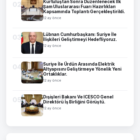
Kurtuluştan Sonra Düzenlenecek İlk
02
Şam Uluslararası Fuarı Hazırlıkları
Kapsamında Toplantı Gerçekleştirildi.
12 ay önce
Lübnan Cumhurbaşkanı: Suriye İle
03
İlişkileri Geliştirmeyi Hedefliyoruz.
12 ay önce
Suriye İle Ürdün Arasında Elektrik
04
Altyapısını Geliştirmeye Yönelik Yeni
Ortaklıklar.
12 ay önce
Dışişleri Bakanı Ve ICESCO Genel
05
Direktörü İş Birliğini Görüştü.
12 ay önce