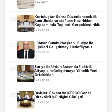
4 ay önce
Kurtuluştan Sonra Düzenlenecek İlk
02
Şam Uluslararası Fuarı Hazırlıkları
Kapsamında Toplantı Gerçekleştirildi.
12 ay önce
Lübnan Cumhurbaşkanı: Suriye İle
03
İlişkileri Geliştirmeyi Hedefliyoruz.
12 ay önce
Suriye İle Ürdün Arasında Elektrik
04
Altyapısını Geliştirmeye Yönelik Yeni
Ortaklıklar.
12 ay önce
Dışişleri Bakanı Ve ICESCO Genel
05
Direktörü İş Birliğini Görüştü.
12 ay önce