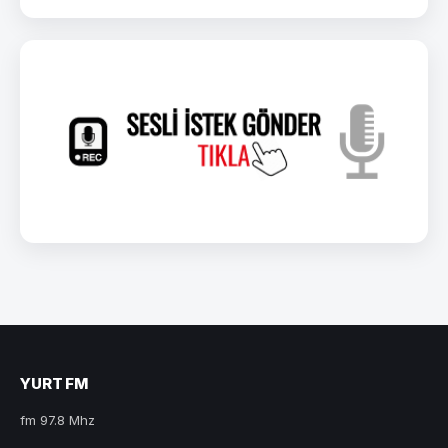
YURT FM
fm 97.8 Mhz