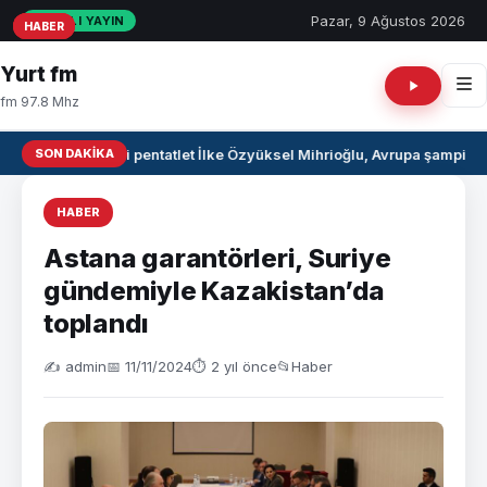
Pazar, 9 Ağustos 2026
CANLI YAYIN
HABER
HABER
HABER
Yurt fm
fm 97.8 Mhz
SON DAKIKA
Milli pentatlet İlke Özyüksel Mihrioğlu, Avrupa şampiyo
HABER
Astana garantörleri, Suriye
gündemiyle Kazakistan’da
toplandı
✍️ admin
📅 11/11/2024
⏱ 2 yıl önce
📂
Haber