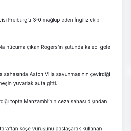
isi Freiburg’u 3-0 mağlup eden İngiliz ekibi
opla hücuma çıkan Rogers’ın şutunda kaleci gole
za sahasında Aston Villa savunmasının çevirdiği
eşin yuvarlak auta gitti.
ırdığı topta Manzambi’nin ceza sahası dışından
l taraftan köşe vuruşunu paslaşarak kullanan