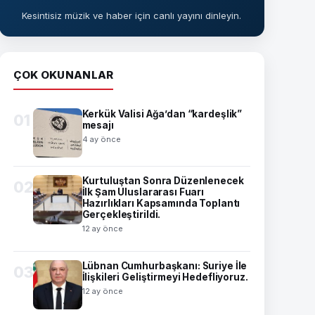
Kesintisiz müzik ve haber için canlı yayını dinleyin.
ÇOK OKUNANLAR
Kerkük Valisi Ağa’dan “kardeşlik”
01
mesajı
4 ay önce
Kurtuluştan Sonra Düzenlenecek
02
İlk Şam Uluslararası Fuarı
Hazırlıkları Kapsamında Toplantı
Gerçekleştirildi.
12 ay önce
Lübnan Cumhurbaşkanı: Suriye İle
03
İlişkileri Geliştirmeyi Hedefliyoruz.
12 ay önce