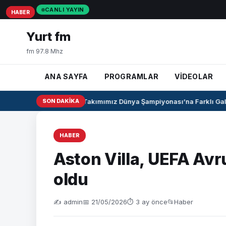
CANLI YAYIN
HABER
HABER
HABER
Yurt fm
fm 97.8 Mhz
ANA SAYFA
PROGRAMLAR
VİDEOLAR
U17 Kız Milli Takımımız Dünya Şampiyonası’na Farklı Galibi
SON DAKIKA
HABER
Aston Villa, UEFA Av
oldu
✍️ admin
📅 21/05/2026
⏱ 3 ay önce
📂
Haber