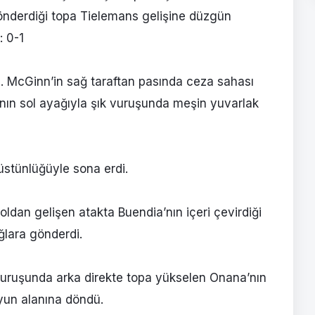
gönderdiği topa Tielemans gelişine düzgün
: 0-1
ı. McGinn’in sağ taraftan pasında ceza sahası
’nın sol ayağıyla şık vuruşunda meşin yuvarlak
 üstünlüğüyle sona erdi.
oldan gelişen atakta Buendia’nın içeri çevirdiği
ğlara gönderdi.
 vuruşunda arka direkte topa yükselen Onana’nın
yun alanına döndü.