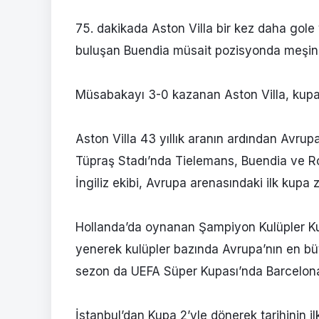
75. dakikada Aston Villa bir kez daha gole
buluşan Buendia müsait pozisyonda meşin y
Müsabakayı 3-0 kazanan Aston Villa, kupan
Aston Villa 43 yıllık aranın ardından Avrup
Tüpraş Stadı’nda Tielemans, Buendia ve Rog
İngiliz ekibi, Avrupa arenasındaki ilk kupa 
Hollanda’da oynanan Şampiyon Kulüpler Ku
yenerek kulüpler bazında Avrupa’nın en büy
sezon da UEFA Süper Kupası’nda Barcelona’
İstanbul’dan Kupa 2’yle dönerek tarihinin 