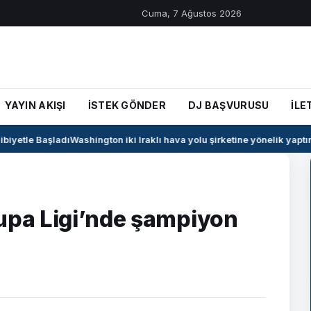
Cuma, 7 Ağustos 2026
YAYIN AKIŞI
İSTEK GÖNDER
DJ BAŞVURUSU
İLE
yetle Başladı
Washington iki Iraklı hava yolu şirketine yönelik yaptırıml
rupa Ligi’nde şampiyon