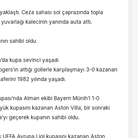
 yaklaştı. Ceza sahası sol çaprazında topla
uvarlağı kalecinin yanında auta attı.
ın sahibi oldu.
a’da kupa sevinci yaşadı
ers’ın attığı gollerle karşılaşmayı 3-0 kazanan
zaferini 1982 yılında yaşadı.
pası’nda Alman ekibi Bayern Münih’i 1-0
ük kupasını kazanan Aston Villa, bir sonraki
yı geçerek kupanın sahibi oldu.
ilk UEFA Avrupa Ligi kupasını kazanan Aston