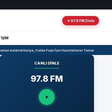
97.8 FM Dinle
TİŞİM
arı kaldırdı
Suriye, Cidde Fuarı İçin Hazırlıklarını Tamamlıyor
Suriye i
CANLI DINLE
97.8 FM