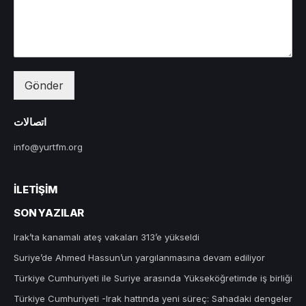
Gönder
اتصالات
info@yurtfm.org
İLETIŞIM
SON YAZILAR
Irak’ta kanamalı ateş vakaları 313’e yükseldi
Suriye’de Ahmed Hassun’un yargılanmasına devam ediliyor
Türkiye Cumhuriyeti ile Suriye arasında Yükseköğretimde iş birliği
Türkiye Cumhuriyeti -Irak hattında yeni süreç: Sahadaki dengeler