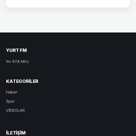
YURT FM
fm 97.8 Mhz
KATEGORILER
Haber
Spor
VİDEOLAR
ILETIŞIM