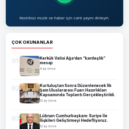
Kesintisiz müzik ve haber için canlı yayını dinleyin.
ÇOK OKUNANLAR
Kerkük Valisi Ağa’dan “kardeşlik”
01
mesajı
4 ay önce
Kurtuluştan Sonra Düzenlenecek İlk
02
Şam Uluslararası Fuarı Hazırlıkları
Kapsamında Toplantı Gerçekleştirildi.
12 ay önce
Lübnan Cumhurbaşkanı: Suriye İle
03
İlişkileri Geliştirmeyi Hedefliyoruz.
12 ay önce