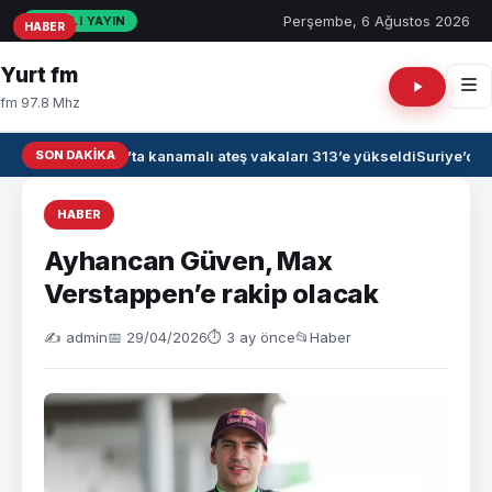
Perşembe, 6 Ağustos 2026
CANLI YAYIN
HABER
HABER
HABER
Yurt fm
fm 97.8 Mhz
SON DAKIKA
Irak’ta kanamalı ateş vakaları 313’e yükseldi
Suriye’de 
HABER
Ayhancan Güven, Max
Verstappen’e rakip olacak
✍️ admin
📅 29/04/2026
⏱ 3 ay önce
📂
Haber