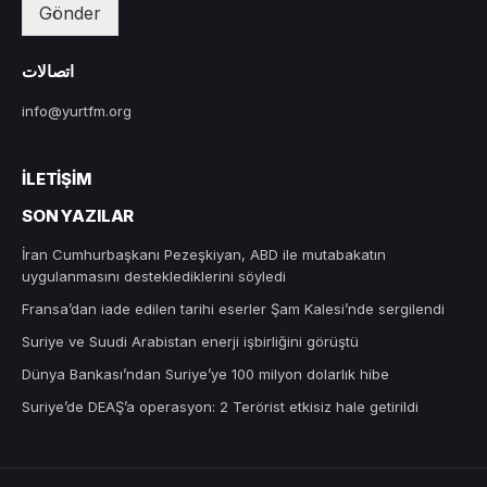
Gönder
اتصالات
info@yurtfm.org
İLETIŞIM
SON YAZILAR
İran Cumhurbaşkanı Pezeşkiyan, ABD ile mutabakatın
uygulanmasını desteklediklerini söyledi
Fransa’dan iade edilen tarihi eserler Şam Kalesi’nde sergilendi
Suriye ve Suudi Arabistan enerji işbirliğini görüştü
Dünya Bankası’ndan Suriye’ye 100 milyon dolarlık hibe
Suriye’de DEAŞ’a operasyon: 2 Terörist etkisiz hale getirildi