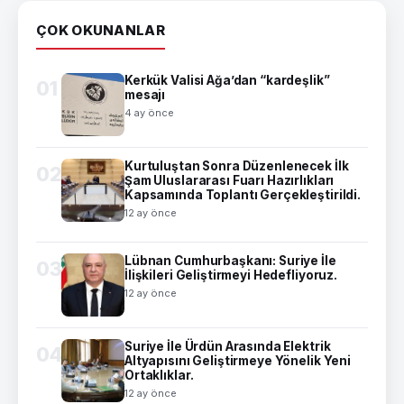
ÇOK OKUNANLAR
Kerkük Valisi Ağa’dan “kardeşlik”
01
mesajı
4 ay önce
Kurtuluştan Sonra Düzenlenecek İlk
02
Şam Uluslararası Fuarı Hazırlıkları
Kapsamında Toplantı Gerçekleştirildi.
12 ay önce
Lübnan Cumhurbaşkanı: Suriye İle
03
İlişkileri Geliştirmeyi Hedefliyoruz.
12 ay önce
Suriye İle Ürdün Arasında Elektrik
04
Altyapısını Geliştirmeye Yönelik Yeni
Ortaklıklar.
12 ay önce