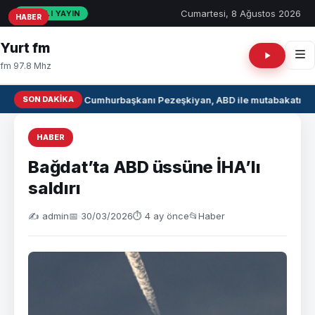
Cumartesi, 8 Ağustos 2026
CANLI YAYIN
HABER
HABER
HABER
Yurt fm
fm 97.8 Mhz
SON DAKIKA
İran Cumhurbaşkanı Pezeşkiyan, ABD ile mutabakatın u
HABER
Bağdat’ta ABD üssüne İHA’lı
saldırı
✍️ admin
📅 30/03/2026
⏱ 4 ay önce
📂
Haber