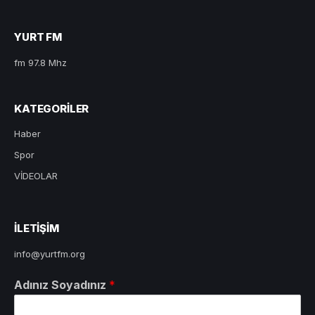
YURT FM
fm 97.8 Mhz
KATEGORILER
Haber
Spor
VİDEOLAR
ILETIŞIM
info@yurtfm.org
Adınız Soyadınız
*