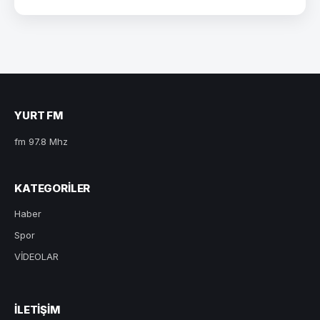
YURT FM
fm 97.8 Mhz
KATEGORILER
Haber
Spor
VİDEOLAR
ILETIŞIM