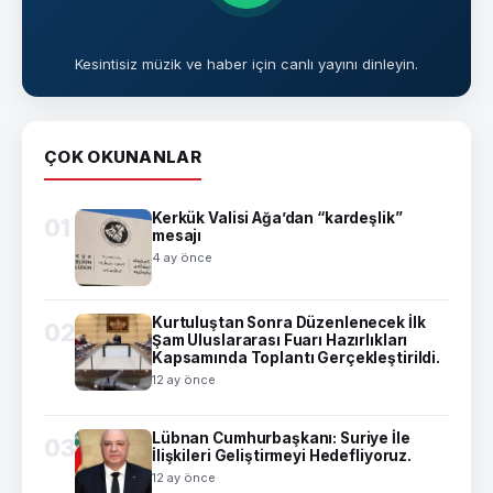
Kesintisiz müzik ve haber için canlı yayını dinleyin.
ÇOK OKUNANLAR
Kerkük Valisi Ağa’dan “kardeşlik”
01
mesajı
4 ay önce
Kurtuluştan Sonra Düzenlenecek İlk
02
Şam Uluslararası Fuarı Hazırlıkları
Kapsamında Toplantı Gerçekleştirildi.
12 ay önce
Lübnan Cumhurbaşkanı: Suriye İle
03
İlişkileri Geliştirmeyi Hedefliyoruz.
12 ay önce