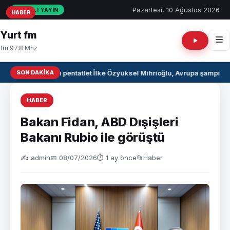
Pazartesi, 10 Ağustos 2026
CANLI YAYIN
HABER
HABER
HABER
Yurt fm
fm 97.8 Mhz
SON DAKIKA
Milli pentatlet İlke Özyüksel Mihrioğlu, Avrupa şampiyo
HABER
Bakan Fidan, ABD Dışişleri
Bakanı Rubio ile görüştü
✍️ admin
📅 08/07/2026
⏱ 1 ay önce
📂
Haber