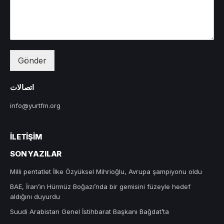
Gönder
اتصالات
info@yurtfm.org
İLETIŞIM
SON YAZILAR
Milli pentatlet İlke Özyüksel Mihrioğlu, Avrupa şampiyonu oldu
BAE, İran’ın Hürmüz Boğazı’nda bir gemisini füzeyle hedef
aldığını duyurdu
Suudi Arabistan Genel İstihbarat Başkanı Bağdat’ta