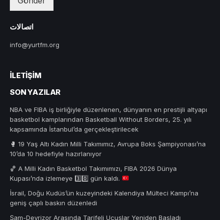
Gönder
اتصالات
info@yurtfm.org
İLETIŞIM
SON YAZILAR
NBA ve FIBA iş birliğiyle düzenlenen, dünyanın en prestijli altyapı
basketbol kamplarından Basketball Without Borders, 25. yılı
kapsamında İstanbul’da gerçekleştirilecek
🥊 19 Yaş Altı Kadın Milli Takımımız, Avrupa Boks Şampiyonası’na
10’da 10 hedefiyle hazırlanıyor
🏀
A Milli Kadın Basketbol Takımımızı, FIBA 2026 Dünya
Kupası’nda izlemeye
3️⃣
0️⃣
gün kaldı.
İsrail, Doğu Kudüs’ün kuzeyindeki Kalendiya Mülteci Kampı’na
geniş çaplı baskın düzenledi
Şam-Deyrizor Arasında Tarifeli Uçuşlar Yeniden Başladı