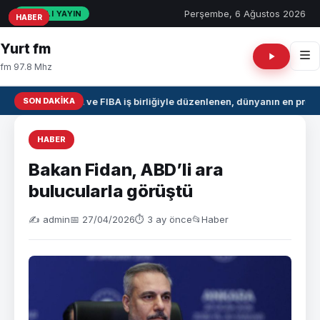
Perşembe, 6 Ağustos 2026
CANLI YAYIN
HABER
HABER
HABER
Yurt fm
fm 97.8 Mhz
SON DAKIKA
NBA ve FIBA iş birliğiyle düzenlenen, dünyanın en prest
HABER
Bakan Fidan, ABD’li ara
bulucularla görüştü
✍️ admin
📅 27/04/2026
⏱ 3 ay önce
📂
Haber