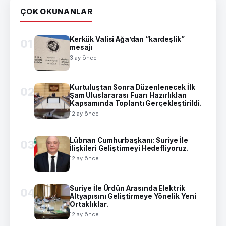
ÇOK OKUNANLAR
Kerkük Valisi Ağa’dan “kardeşlik”
01
mesajı
3 ay önce
Kurtuluştan Sonra Düzenlenecek İlk
02
Şam Uluslararası Fuarı Hazırlıkları
Kapsamında Toplantı Gerçekleştirildi.
12 ay önce
Lübnan Cumhurbaşkanı: Suriye İle
03
İlişkileri Geliştirmeyi Hedefliyoruz.
12 ay önce
Suriye İle Ürdün Arasında Elektrik
04
Altyapısını Geliştirmeye Yönelik Yeni
Ortaklıklar.
12 ay önce