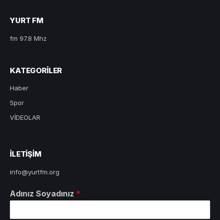
YURT FM
fm 97.8 Mhz
KATEGORILER
Haber
Spor
VİDEOLAR
ILETIŞIM
info@yurtfm.org
Adınız Soyadınız
*