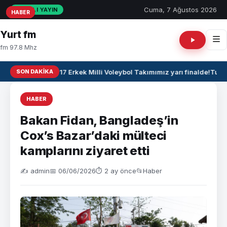
Cuma, 7 Ağustos 2026
CANLI YAYIN
HABER
HABER
HABER
Yurt fm
fm 97.8 Mhz
SON DAKIKA
🏐 U17 Erkek Milli Voleybol Takımımız yarı finalde!
Tuğba
HABER
Bakan Fidan, Bangladeş’in
Cox’s Bazar’daki mülteci
kamplarını ziyaret etti
✍️ admin
📅 06/06/2026
⏱ 2 ay önce
📂
Haber