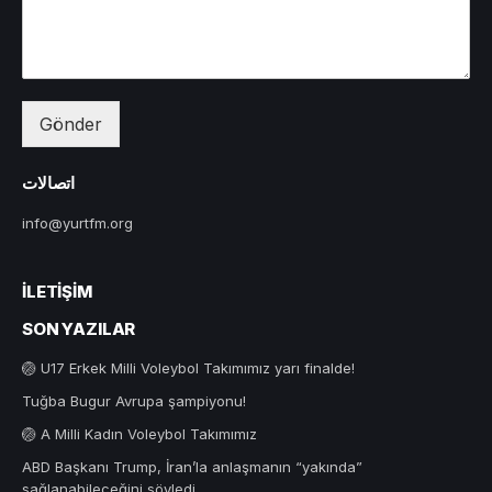
Gönder
اتصالات
info@yurtfm.org
İLETIŞIM
SON YAZILAR
🏐 U17 Erkek Milli Voleybol Takımımız yarı finalde!
Tuğba Bugur Avrupa şampiyonu!
🏐 A Milli Kadın Voleybol Takımımız
ABD Başkanı Trump, İran’la anlaşmanın “yakında”
sağlanabileceğini söyledi