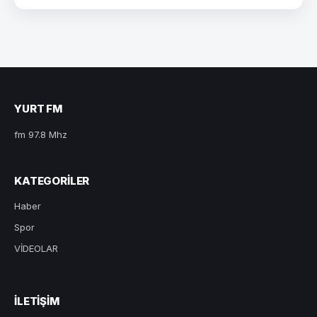
YURT FM
fm 97.8 Mhz
KATEGORILER
Haber
Spor
VİDEOLAR
ILETIŞIM