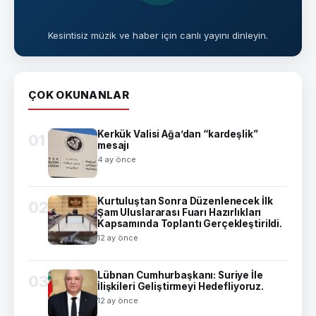
Kesintisiz müzik ve haber için canlı yayını dinleyin.
ÇOK OKUNANLAR
Kerkük Valisi Ağa’dan “kardeşlik”
01
mesajı
4 ay önce
Kurtuluştan Sonra Düzenlenecek İlk
02
Şam Uluslararası Fuarı Hazırlıkları
Kapsamında Toplantı Gerçekleştirildi.
12 ay önce
Lübnan Cumhurbaşkanı: Suriye İle
03
İlişkileri Geliştirmeyi Hedefliyoruz.
12 ay önce