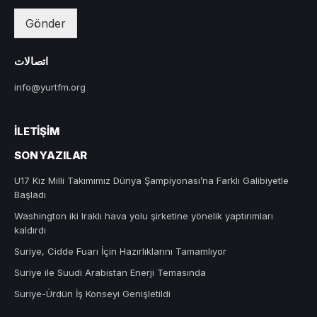
Gönder
اتصالات
info@yurtfm.org
İLETIŞIM
SON YAZILAR
U17 Kız Milli Takımımız Dünya Şampiyonası’na Farklı Galibiyetle
Başladı
Washington iki Iraklı hava yolu şirketine yönelik yaptırımları
kaldırdı
Suriye, Cidde Fuarı İçin Hazırlıklarını Tamamlıyor
Suriye ile Suudi Arabistan Enerji Temasında
Suriye-Ürdün İş Konseyi Genişletildi