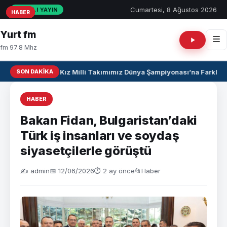
Cumartesi, 8 Ağustos 2026
CANLI YAYIN
HABER
HABER
HABER
Yurt fm
fm 97.8 Mhz
SON DAKIKA
U17 Kız Milli Takımımız Dünya Şampiyonası’na Farklı Ga
HABER
Bakan Fidan, Bulgaristan’daki
Türk iş insanları ve soydaş
siyasetçilerle görüştü
✍️ admin
📅 12/06/2026
⏱ 2 ay önce
📂
Haber