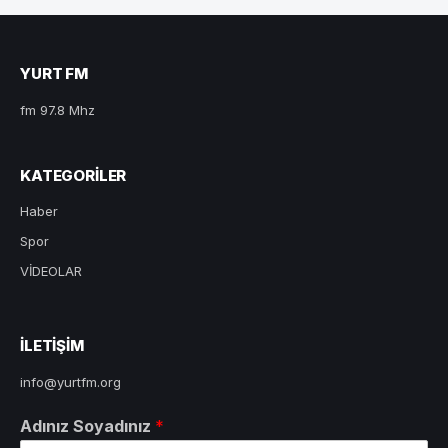
YURT FM
fm 97.8 Mhz
KATEGORILER
Haber
Spor
VİDEOLAR
ILETIŞIM
info@yurtfm.org
Adınız Soyadınız
*