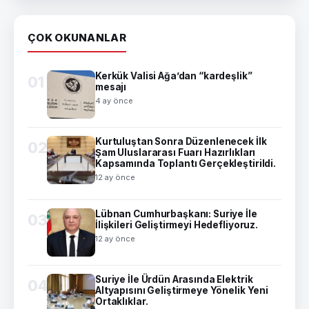
ÇOK OKUNANLAR
Kerkük Valisi Ağa’dan “kardeşlik”
01
mesajı
4 ay önce
Kurtuluştan Sonra Düzenlenecek İlk
02
Şam Uluslararası Fuarı Hazırlıkları
Kapsamında Toplantı Gerçekleştirildi.
12 ay önce
Lübnan Cumhurbaşkanı: Suriye İle
03
İlişkileri Geliştirmeyi Hedefliyoruz.
12 ay önce
Suriye İle Ürdün Arasında Elektrik
04
Altyapısını Geliştirmeye Yönelik Yeni
Ortaklıklar.