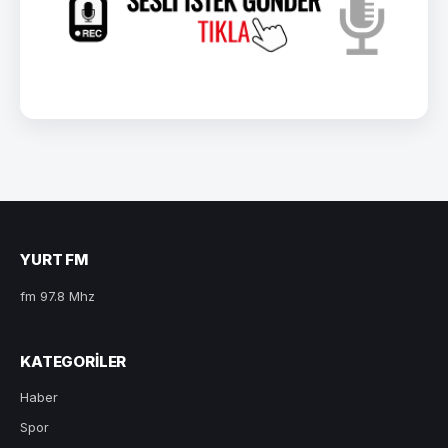
YURT FM
fm 97.8 Mhz
KATEGORILER
Haber
Spor