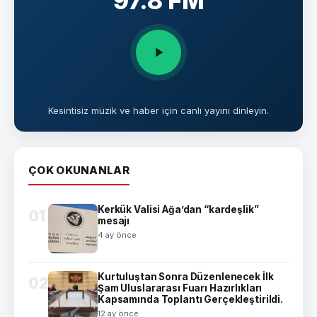
97.8 FM
Kesintisiz müzik ve haber için canlı yayını dinleyin.
ÇOK OKUNANLAR
Kerkük Valisi Ağa’dan “kardeşlik”
01
mesajı
4 ay önce
Kurtuluştan Sonra Düzenlenecek İlk
02
Şam Uluslararası Fuarı Hazırlıkları
Kapsamında Toplantı Gerçekleştirildi.
12 ay önce