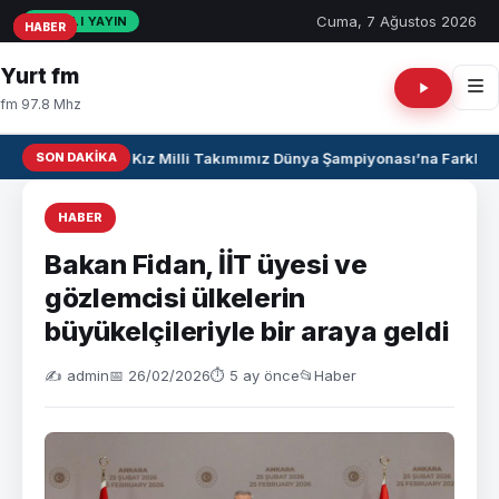
Cuma, 7 Ağustos 2026
CANLI YAYIN
HABER
HABER
HABER
Yurt fm
fm 97.8 Mhz
SON DAKIKA
U17 Kız Milli Takımımız Dünya Şampiyonası’na Farklı Ga
HABER
Bakan Fidan, İİT üyesi ve
gözlemcisi ülkelerin
büyükelçileriyle bir araya geldi
✍️ admin
📅 26/02/2026
⏱ 5 ay önce
📂
Haber