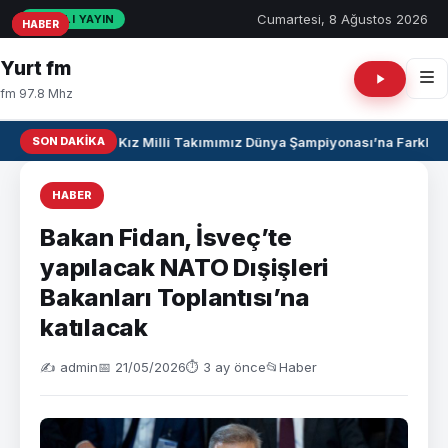
Cumartesi, 8 Ağustos 2026
CANLI YAYIN
HABER
HABER
HABER
Yurt fm
fm 97.8 Mhz
SON DAKIKA
U17 Kız Milli Takımımız Dünya Şampiyonası’na Farklı Ga
HABER
Bakan Fidan, İsveç’te
yapılacak NATO Dışişleri
Bakanları Toplantısı’na
katılacak
✍️ admin
📅 21/05/2026
⏱ 3 ay önce
📂
Haber