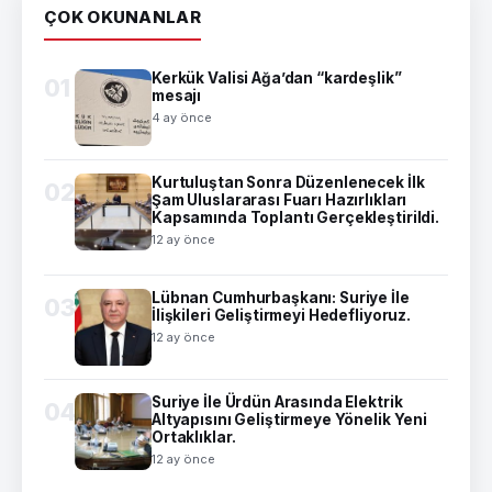
ÇOK OKUNANLAR
Kerkük Valisi Ağa’dan “kardeşlik”
01
mesajı
4 ay önce
Kurtuluştan Sonra Düzenlenecek İlk
02
Şam Uluslararası Fuarı Hazırlıkları
Kapsamında Toplantı Gerçekleştirildi.
12 ay önce
Lübnan Cumhurbaşkanı: Suriye İle
03
İlişkileri Geliştirmeyi Hedefliyoruz.
12 ay önce
Suriye İle Ürdün Arasında Elektrik
04
Altyapısını Geliştirmeye Yönelik Yeni
Ortaklıklar.
12 ay önce