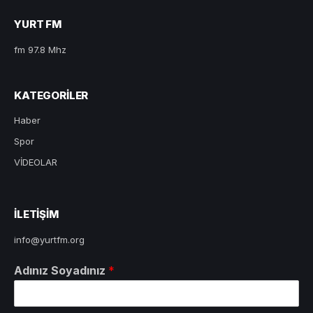
YURT FM
fm 97.8 Mhz
KATEGORILER
Haber
Spor
VİDEOLAR
ILETIŞIM
info@yurtfm.org
Adınız Soyadınız
*