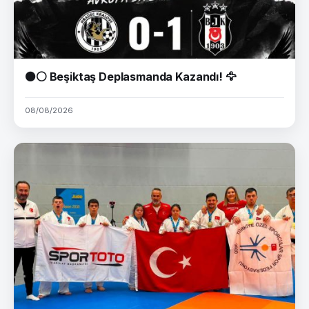
⚫⚪ Beşiktaş Deplasmanda Kazandı! 🦅
08/08/2026