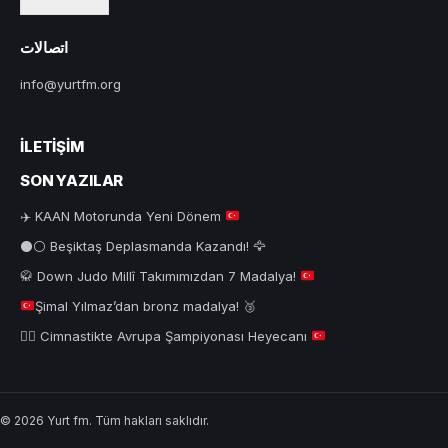
اتصالات
info@yurtfm.org
İLETIŞIM
SON YAZILAR
✈️
KAAN Motorunda Yeni Dönem
⚫⚪ Beşiktaş Deplasmanda Kazandı! 🦅
🥋
Down Judo Millî Takımımızdan 7 Madalya!
Şimal Yılmaz’dan bronz madalya!
🥉
🤸‍♂️
Cimnastikte Avrupa Şampiyonası Heyecanı
© 2026 Yurt fm. Tüm hakları saklıdır.