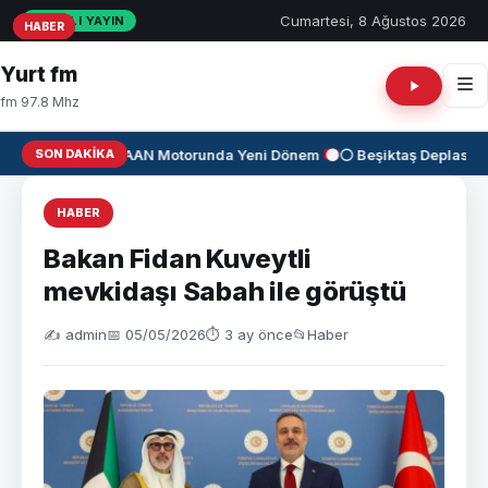
Cumartesi, 8 Ağustos 2026
CANLI YAYIN
HABER
HABER
HABER
Yurt fm
fm 97.8 Mhz
SON DAKIKA
✈️
KAAN Motorunda Yeni Dönem
⚫⚪ Beşiktaş Deplasman
HABER
Bakan Fidan Kuveytli
mevkidaşı Sabah ile görüştü
✍️ admin
📅 05/05/2026
⏱ 3 ay önce
📂
Haber