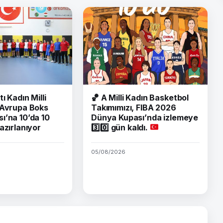
tı Kadın Milli
🏀
A Milli Kadın Basketbol
 Avrupa Boks
Takımımızı, FIBA 2026
ı’na 10’da 10
Dünya Kupası’nda izlemeye
azırlanıyor
3️⃣
0️⃣
gün kaldı.
05/08/2026