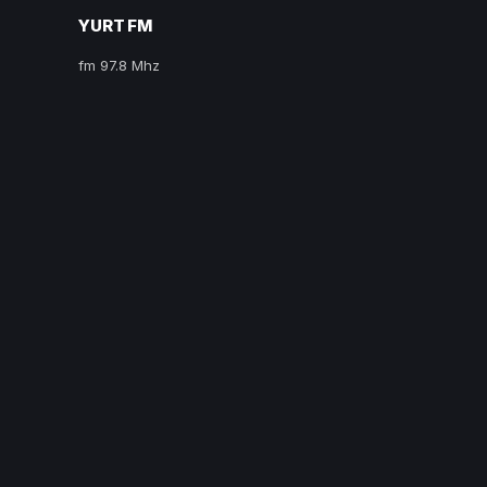
YURT FM
fm 97.8 Mhz