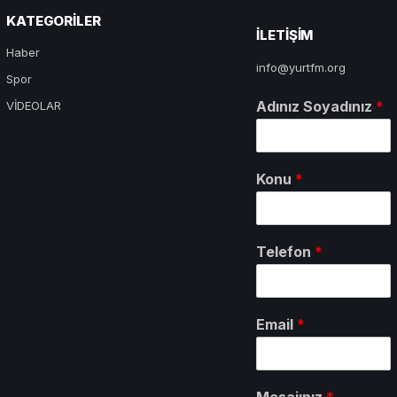
KATEGORILER
ILETIŞIM
Haber
info@yurtfm.org
Spor
Adınız Soyadınız
*
VİDEOLAR
Konu
*
Telefon
*
Email
*
Mesajınız
*