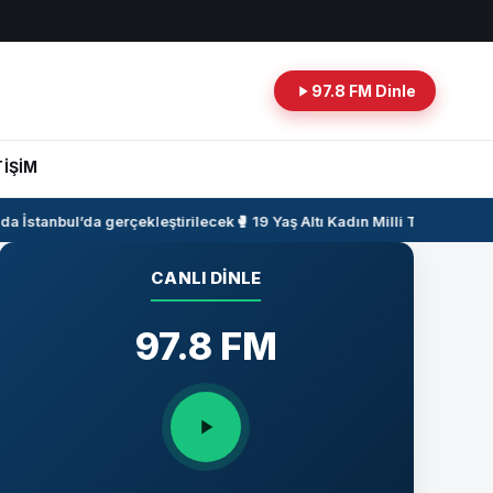
97.8 FM Dinle
TİŞİM
 İstanbul’da gerçekleştirilecek
🥊 19 Yaş Altı Kadın Milli Takımımız, 
CANLI DINLE
97.8 FM