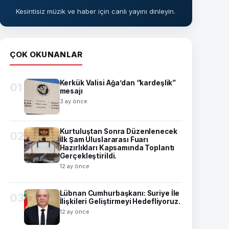
Kesintisiz müzik ve haber için canlı yayını dinleyin.
ÇOK OKUNANLAR
Kerkük Valisi Ağa’dan “kardeşlik”
01
mesajı
3 ay önce
Kurtuluştan Sonra Düzenlenecek
02
İlk Şam Uluslararası Fuarı
Hazırlıkları Kapsamında Toplantı
Gerçekleştirildi.
12 ay önce
Lübnan Cumhurbaşkanı: Suriye İle
03
İlişkileri Geliştirmeyi Hedefliyoruz.
12 ay önce