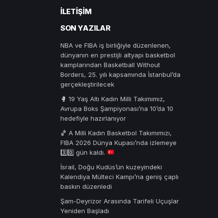
İLETIŞIM
SON YAZILAR
NBA ve FIBA iş birliğiyle düzenlenen,
dünyanın en prestijli altyapı basketbol
kamplarından Basketball Without
Borders, 25. yılı kapsamında İstanbul’da
gerçekleştirilecek
🥊 19 Yaş Altı Kadın Milli Takımımız,
Avrupa Boks Şampiyonası’na 10’da 10
hedefiyle hazırlanıyor
🏀
A Milli Kadın Basketbol Takımımızı,
FIBA 2026 Dünya Kupası’nda izlemeye
3️⃣
0️⃣
gün kaldı.
İsrail, Doğu Kudüs’ün kuzeyindeki
Kalendiya Mülteci Kampı’na geniş çaplı
baskın düzenledi
Şam-Deyrizor Arasında Tarifeli Uçuşlar
Yeniden Başladı