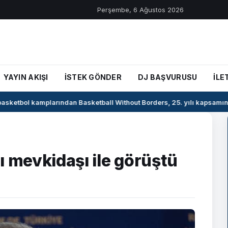
Perşembe, 6 Ağustos 2026
YAYIN AKIŞI
İSTEK GÖNDER
DJ BAŞVURUSU
İLE
basketbol kamplarından Basketball Without Borders, 25. yılı kapsamında
ı mevkidaşı ile görüştü