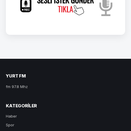
YURT FM
fm 97.8 Mhz
KATEGORILER
Haber
Spor