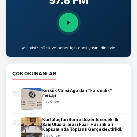
97.8 FM
Kesintisiz müzik ve haber için canlı yayını dinleyin.
ÇOK OKUNANLAR
Kerkük Valisi Ağa’dan “kardeşlik”
01
mesajı
4 ay önce
Kurtuluştan Sonra Düzenlenecek İlk
02
Şam Uluslararası Fuarı Hazırlıkları
Kapsamında Toplantı Gerçekleştirildi.
12 ay önce