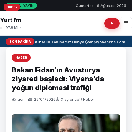
Cumartesi, 8 Ağustos 2026
CANLI YAYIN
HABER
HABER
HABER
Yurt fm
fm 97.8 Mhz
SON DAKIKA
U17 Kız Milli Takımımız Dünya Şampiyonası’na Farklı Ga
HABER
Bakan Fidan’ın Avusturya
ziyareti başladı: Viyana’da
yoğun diplomasi trafiği
✍️ admin
📅 29/04/2026
⏱ 3 ay önce
📂
Haber