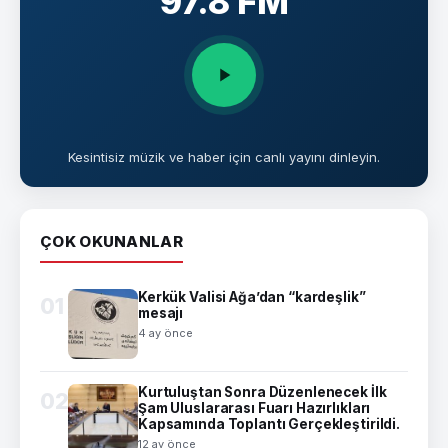
97.8 FM
Kesintisiz müzik ve haber için canlı yayını dinleyin.
ÇOK OKUNANLAR
Kerkük Valisi Ağa’dan “kardeşlik”
01
mesajı
4 ay önce
Kurtuluştan Sonra Düzenlenecek İlk
02
Şam Uluslararası Fuarı Hazırlıkları
Kapsamında Toplantı Gerçekleştirildi.
12 ay önce