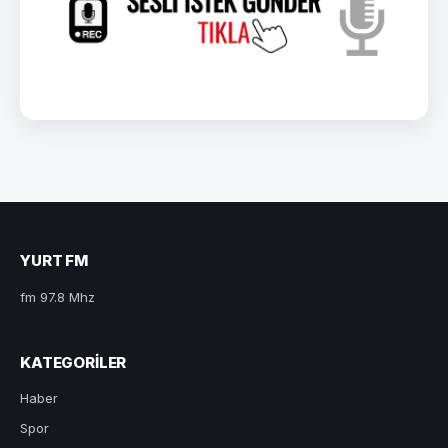
YURT FM
fm 97.8 Mhz
KATEGORILER
Haber
Spor