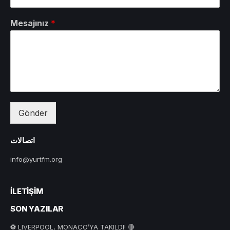
Mesajınız
*
Gönder
اتصالات
info@yurtfm.org
İLETIŞIM
SON YAZILAR
⚽ LIVERPOOL, MONACO’YA TAKILDI! 🔴