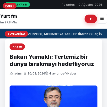
Pazartesi, 10 Ağustos 2026
CANLI YAYIN
HABER
HABER
HABER
Yurt fm
fm 97.8 Mhz
SON DAKIKA
⚽ LIVERPOOL, MONACO’YA TAKILDI! 🔴
Arda Güler, İspan
HABER
Bakan Yumaklı: Tertemiz bir
dünya bırakmayı hedefliyoruz
✍️ admin
📅 30/03/2026
⏱ 4 ay önce
📂
Haber