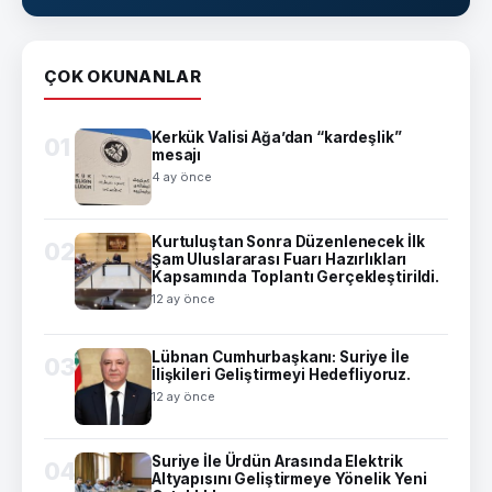
ÇOK OKUNANLAR
Kerkük Valisi Ağa’dan “kardeşlik”
01
mesajı
4 ay önce
Kurtuluştan Sonra Düzenlenecek İlk
02
Şam Uluslararası Fuarı Hazırlıkları
Kapsamında Toplantı Gerçekleştirildi.
12 ay önce
Lübnan Cumhurbaşkanı: Suriye İle
03
İlişkileri Geliştirmeyi Hedefliyoruz.
12 ay önce
Suriye İle Ürdün Arasında Elektrik
04
Altyapısını Geliştirmeye Yönelik Yeni