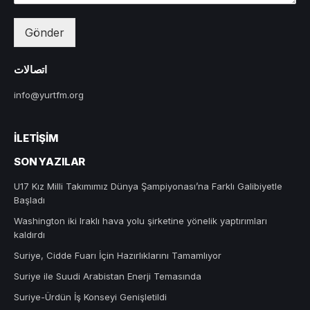
Gönder
اتصالات
info@yurtfm.org
İLETIŞIM
SON YAZILAR
U17 Kız Milli Takımımız Dünya Şampiyonası’na Farklı Galibiyetle
Başladı
Washington iki Iraklı hava yolu şirketine yönelik yaptırımları
kaldırdı
Suriye, Cidde Fuarı İçin Hazırlıklarını Tamamlıyor
Suriye ile Suudi Arabistan Enerji Temasında
Suriye-Ürdün İş Konseyi Genişletildi