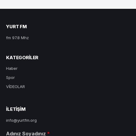
YURT FM
fm 97.8 Mhz
KATEGORILER
Haber
Spor
VİDEOLAR
ILETIŞIM
info@yurtfm.org
Adınız Soyadınız
*