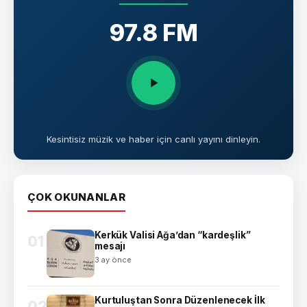
97.8 FM
Kesintisiz müzik ve haber için canlı yayını dinleyin.
ÇOK OKUNANLAR
Kerkük Valisi Ağa’dan “kardeşlik”
01
mesajı
3 ay önce
Kurtuluştan Sonra Düzenlenecek İlk
02