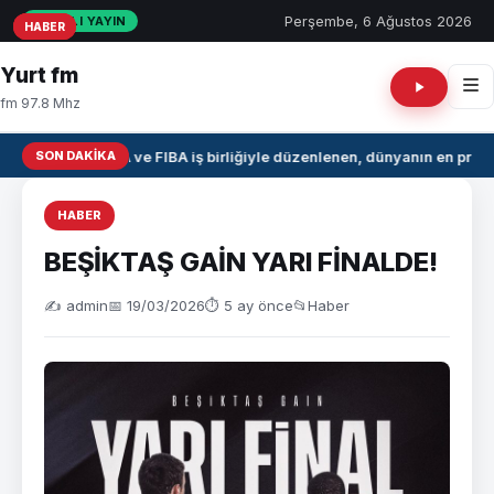
Perşembe, 6 Ağustos 2026
CANLI YAYIN
HABER
HABER
HABER
Yurt fm
fm 97.8 Mhz
SON DAKIKA
NBA ve FIBA iş birliğiyle düzenlenen, dünyanın en prest
HABER
BEŞİKTAŞ GAİN YARI FİNALDE!
✍️ admin
📅 19/03/2026
⏱ 5 ay önce
📂
Haber