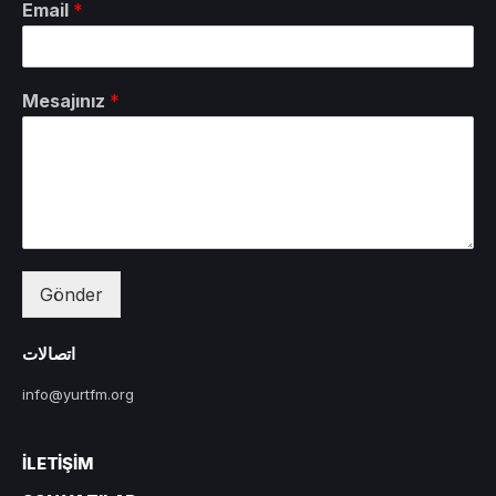
Email
*
Mesajınız
*
Gönder
اتصالات
info@yurtfm.org
İLETIŞIM