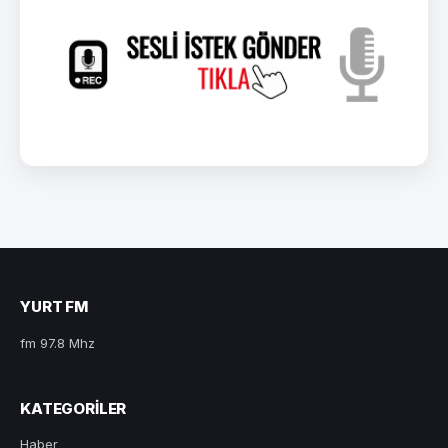
YURT FM
fm 97.8 Mhz
KATEGORILER
Haber