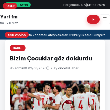
Perşembe, 6 Ağustos 2026
CANLI YAYIN
HABER
HABER
HABER
Yurt fm
fm 97.8 Mhz
SON DAKIKA
Irak’ta kanamalı ateş vakaları 313’e yükseldi
Suriye’de 
HABER
Bizim Çocuklar göz doldurdu
✍️ admin
📅 02/06/2026
⏱ 2 ay önce
📂
Haber