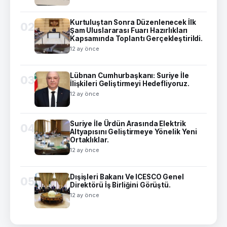
Kurtuluştan Sonra Düzenlenecek İlk
02
Şam Uluslararası Fuarı Hazırlıkları
Kapsamında Toplantı Gerçekleştirildi.
12 ay önce
Lübnan Cumhurbaşkanı: Suriye İle
03
İlişkileri Geliştirmeyi Hedefliyoruz.
12 ay önce
Suriye İle Ürdün Arasında Elektrik
04
Altyapısını Geliştirmeye Yönelik Yeni
Ortaklıklar.
12 ay önce
Dışişleri Bakanı Ve ICESCO Genel
05
Direktörü İş Birliğini Görüştü.
12 ay önce