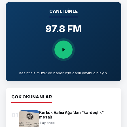
CANLI DINLE
97.8 FM
Kesintisiz müzik ve haber için canlı yayını dinleyin.
ÇOK OKUNANLAR
Kerkük Valisi Ağa’dan “kardeşlik”
01
mesajı
4 ay önce