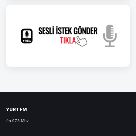
YURT FM
fm 97.8 Mhz