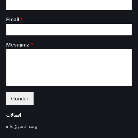
Email
*
Mesajınız
*
Gönder
اتصالات
info@yurtfm.org