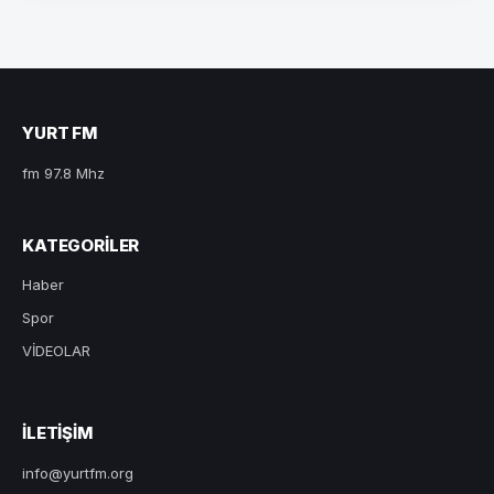
YURT FM
fm 97.8 Mhz
KATEGORILER
Haber
Spor
VİDEOLAR
ILETIŞIM
info@yurtfm.org