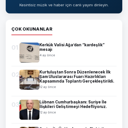
Kesintisiz müzik ve haber için canlı yayını dinleyin.
ÇOK OKUNANLAR
Kerkük Valisi Ağa’dan “kardeşlik”
01
mesajı
4 ay önce
Kurtuluştan Sonra Düzenlenecek İlk
02
Şam Uluslararası Fuarı Hazırlıkları
Kapsamında Toplantı Gerçekleştirildi.
12 ay önce
Lübnan Cumhurbaşkanı: Suriye İle
03
İlişkileri Geliştirmeyi Hedefliyoruz.
12 ay önce