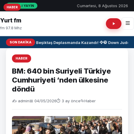
Cumartesi, 8 Ağustos 2026
CANLI YAYIN
HABER
HABER
HABER
Yurt fm
fm 97.8 Mhz
SON DAKIKA
⚫⚪ Beşiktaş Deplasmanda Kazandı! 🦅
🥋
Down Judo Mi
HABER
BM: 640 bin Suriyeli Türkiye
Cumhuriyeti ‘nden ülkesine
döndü
✍️ admin
📅 04/05/2026
⏱ 3 ay önce
📂
Haber