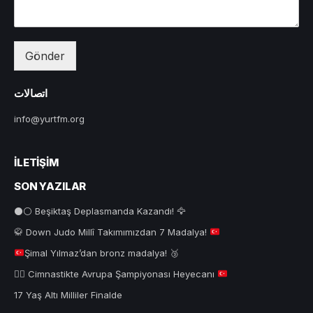
Gönder
اتصالات
info@yurtfm.org
İLETIŞIM
SON YAZILAR
⚫⚪ Beşiktaş Deplasmanda Kazandı! 🦅
🥋
Down Judo Millî Takımımızdan 7 Madalya!
Şimal Yılmaz’dan bronz madalya!
🥉
🤸‍♂️
Cimnastikte Avrupa Şampiyonası Heyecanı
17 Yaş Altı Milliler Finalde