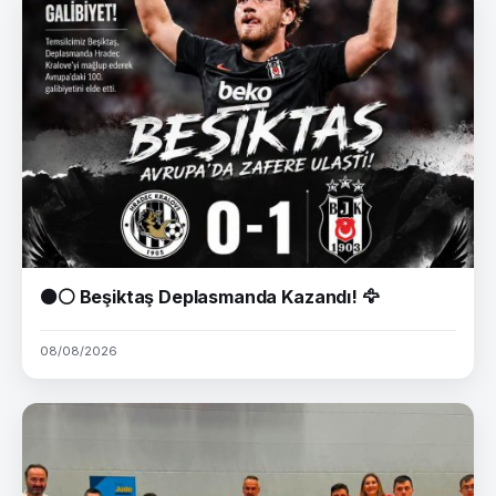
⚫⚪ Beşiktaş Deplasmanda Kazandı! 🦅
08/08/2026