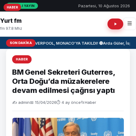
Pazartesi, 10 Ağustos 2026
CANLI YAYIN
HABER
HABER
HABER
Yurt fm
fm 97.8 Mhz
SON DAKIKA
⚽ LIVERPOOL, MONACO’YA TAKILDI! 🔴
Arda Güler, İspan
HABER
BM Genel Sekreteri Guterres,
Orta Doğu’da müzakerelere
devam edilmesi çağrısı yaptı
✍️ admin
📅 15/04/2026
⏱ 4 ay önce
📂
Haber