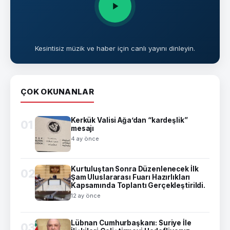
Kesintisiz müzik ve haber için canlı yayını dinleyin.
ÇOK OKUNANLAR
Kerkük Valisi Ağa’dan “kardeşlik”
01
mesajı
4 ay önce
Kurtuluştan Sonra Düzenlenecek İlk
02
Şam Uluslararası Fuarı Hazırlıkları
Kapsamında Toplantı Gerçekleştirildi.
12 ay önce
Lübnan Cumhurbaşkanı: Suriye İle
03