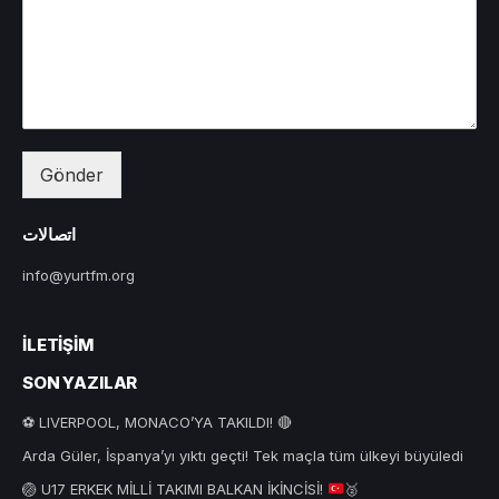
Gönder
اتصالات
info@yurtfm.org
İLETIŞIM
SON YAZILAR
⚽ LIVERPOOL, MONACO’YA TAKILDI! 🔴
Arda Güler, İspanya’yı yıktı geçti! Tek maçla tüm ülkeyi büyüledi
🏐
U17 ERKEK MİLLİ TAKIMI BALKAN İKİNCİSİ!
🥈