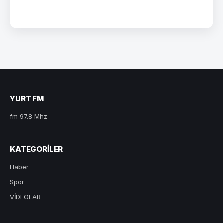
YURT FM
fm 97.8 Mhz
KATEGORILER
Haber
Spor
VİDEOLAR