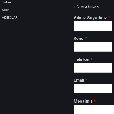
Haber
info@yurtfm.org
Spor
Adınız Soyadınız
*
VİDEOLAR
Konu
*
Telefon
*
Email
*
Mesajınız
*