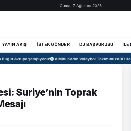
Cuma, 7 Ağustos 2026
YAYIN AKIŞI
İSTEK GÖNDER
DJ BAŞVURUSU
İLE
ugur Avrupa şampiyonu!
🏐 A Milli Kadın Voleybol Takımımız
ABD Başka
si: Suriye’nin Toprak
Mesajı