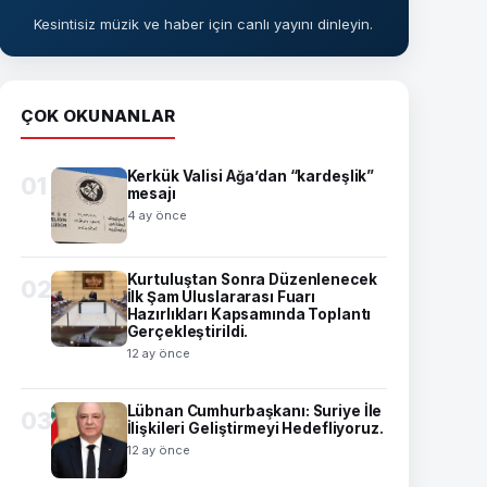
Kesintisiz müzik ve haber için canlı yayını dinleyin.
ÇOK OKUNANLAR
Kerkük Valisi Ağa’dan “kardeşlik”
01
mesajı
4 ay önce
Kurtuluştan Sonra Düzenlenecek
02
İlk Şam Uluslararası Fuarı
Hazırlıkları Kapsamında Toplantı
Gerçekleştirildi.
12 ay önce
Lübnan Cumhurbaşkanı: Suriye İle
03
İlişkileri Geliştirmeyi Hedefliyoruz.
12 ay önce