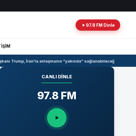
97.8 FM Dinle
TİŞİM
nı Trump, İran’la anlaşmanın “yakında” sağlanabileceğini söyledi
Sur
CANLI DINLE
97.8 FM