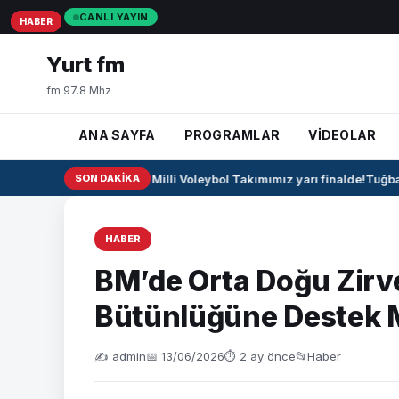
CANLI YAYIN
HABER
HABER
HABER
Yurt fm
fm 97.8 Mhz
ANA SAYFA
PROGRAMLAR
VİDEOLAR
🏐 U17 Erkek Milli Voleybol Takımımız yarı finalde!
SON DAKIKA
Tuğba B
HABER
BM’de Orta Doğu Zirve
Bütünlüğüne Destek 
✍️ admin
📅 13/06/2026
⏱ 2 ay önce
📂
Haber