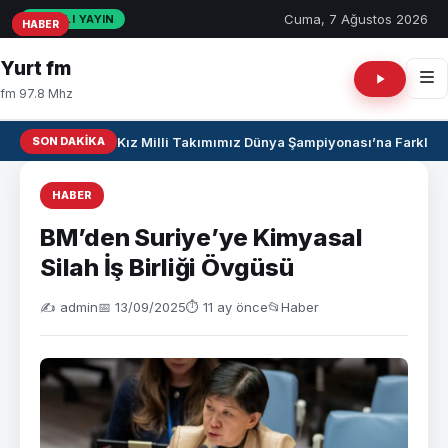
Cuma, 7 Ağustos 2026
CANLI YAYIN
HABER
HABER
HABER
Yurt fm
fm 97.8 Mhz
SON DAKIKA
U17 Kız Milli Takımımız Dünya Şampiyonası’na Farklı Ga
HABER
BM’den Suriye’ye Kimyasal
Silah İş Birliği Övgüsü
✍️ admin
📅 13/09/2025
⏱ 11 ay önce
📂
Haber