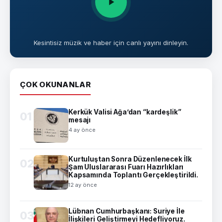
Kesintisiz müzik ve haber için canlı yayını dinleyin.
ÇOK OKUNANLAR
Kerkük Valisi Ağa’dan “kardeşlik”
01
mesajı
4 ay önce
Kurtuluştan Sonra Düzenlenecek İlk
02
Şam Uluslararası Fuarı Hazırlıkları
Kapsamında Toplantı Gerçekleştirildi.
12 ay önce
Lübnan Cumhurbaşkanı: Suriye İle
03
İlişkileri Geliştirmeyi Hedefliyoruz.