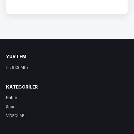
YURT FM
fm 97.8 Mhz
KATEGORILER
Haber
Spor
VİDEOLAR