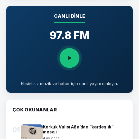
CANLI DINLE
97.8 FM
Kesintisiz müzik ve haber için canlı yayını dinleyin.
ÇOK OKUNANLAR
Kerkük Valisi Ağa’dan “kardeşlik”
01
mesajı
4 ay önce