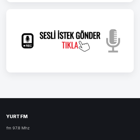
YURT FM
fm 97.8 Mhz