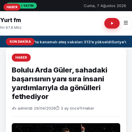
Cuma, 7 Ağustos 2026
CANLI YAYIN
HABER
HABER
HABER
Yurt fm
fm 97.8 Mhz
SON DAKIKA
Irak’ta kanamalı ateş vakaları 313’e yükseldi
Suriye’de 
HABER
Bolulu Arda Güler, sahadaki
başarısının yanı sıra insani
yardımlarıyla da gönülleri
fethediyor
✍️ admin
📅 29/04/2026
⏱ 3 ay önce
📂
Haber