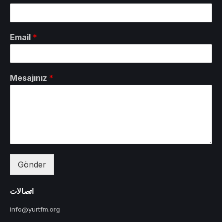
Email
*
Mesajınız
*
Gönder
اتصالات
info@yurtfm.org