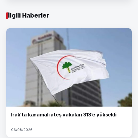
İlgili Haberler
Irak’ta kanamalı ateş vakaları 313’e yükseldi
06/08/2026