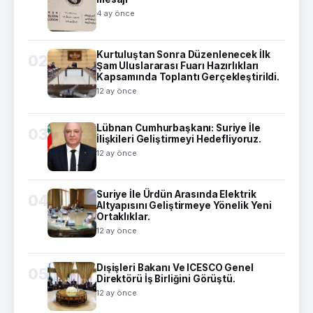
4 ay önce
Kurtuluştan Sonra Düzenlenecek İlk
02
Şam Uluslararası Fuarı Hazırlıkları
Kapsamında Toplantı Gerçekleştirildi.
12 ay önce
Lübnan Cumhurbaşkanı: Suriye İle
03
İlişkileri Geliştirmeyi Hedefliyoruz.
12 ay önce
Suriye İle Ürdün Arasında Elektrik
04
Altyapısını Geliştirmeye Yönelik Yeni
Ortaklıklar.
12 ay önce
Dışişleri Bakanı Ve ICESCO Genel
05
Direktörü İş Birliğini Görüştü.
12 ay önce