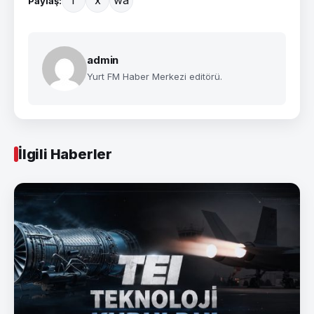
f
x
wa
Paylaş:
admin
Yurt FM Haber Merkezi editörü.
İlgili Haberler