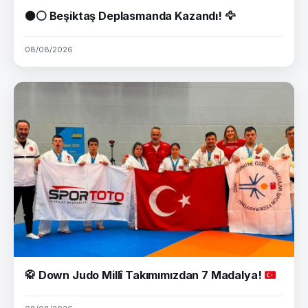
⚫⚪ Beşiktaş Deplasmanda Kazandı! 🦅
08/08/2026
🥋
Down Judo Millî Takımımızdan 7 Madalya!