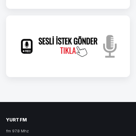
YURT FM
fm 97.8 Mhz