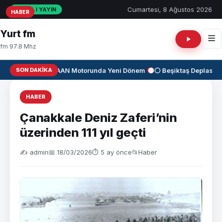
Cumartesi, 8 Ağustos 2026
CANLI YAYIN
HABER
HABER
HABER
Yurt fm
fm 97.8 Mhz
SON DAKIKA
✈️
KAAN Motorunda Yeni Dönem
⚫⚪ Beşiktaş Deplasman
HABER
Çanakkale Deniz Zaferi’nin
üzerinden 111 yıl geçti
✍️ admin
📅 18/03/2026
⏱ 5 ay önce
📂
Haber