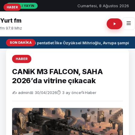
Cumartesi, 8 Ağustos 2026
CANLI YAYIN
HABER
HABER
HABER
Yurt fm
fm 97.8 Mhz
SON DAKIKA
Milli pentatlet İlke Özyüksel Mihrioğlu, Avrupa şampiyo
HABER
CANiK M3 FALCON, SAHA
2026’da vitrine çıkacak
✍️ admin
📅 30/04/2026
⏱ 3 ay önce
📂
Haber