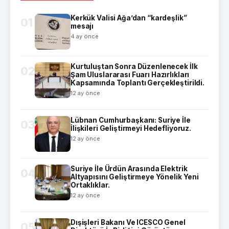
Kerkük Valisi Ağa’dan “kardeşlik”
01
mesajı
4 ay önce
Kurtuluştan Sonra Düzenlenecek İlk
02
Şam Uluslararası Fuarı Hazırlıkları
Kapsamında Toplantı Gerçekleştirildi.
12 ay önce
Lübnan Cumhurbaşkanı: Suriye İle
03
İlişkileri Geliştirmeyi Hedefliyoruz.
12 ay önce
Suriye İle Ürdün Arasında Elektrik
04
Altyapısını Geliştirmeye Yönelik Yeni
Ortaklıklar.
12 ay önce
Dışişleri Bakanı Ve ICESCO Genel
05