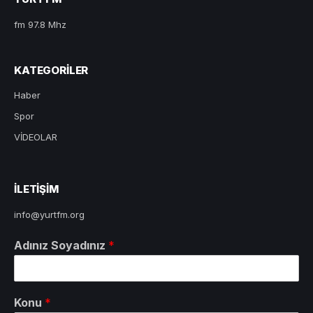
fm 97.8 Mhz
KATEGORILER
Haber
Spor
VİDEOLAR
ILETIŞIM
info@yurtfm.org
Adınız Soyadınız
*
Konu
*