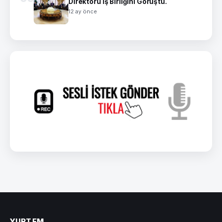
Direktörü İş Birliğini Görüştü.
12 ay önce
YURT FM