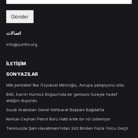
Gönder
اتصالات
info@yurtfm.org
İLETIŞIM
SON YAZILAR
Milli pentatlet İlke Özyüksel Mihrioğlu, Avrupa şampiyonu oldu
BAE, İran’ın Hürmüz Boğazı’nda bir gemisini füzeyle hedef
aldığını duyurdu
Suudi Arabistan Genel İstihbarat Başkanı Bağdat’ta
Kerkük-Ceyhan Petrol Boru Hattı kritik bir rol üstleniyor
Temmuzda Şam Havalimanı’ndan 243 Binden Fazla Yolcu Geçti