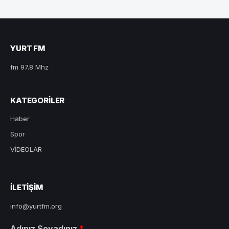
YURT FM
fm 97.8 Mhz
KATEGORILER
Haber
Spor
VİDEOLAR
ILETIŞIM
info@yurtfm.org
Adınız Soyadınız
*