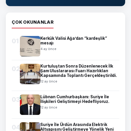
ÇOK OKUNANLAR
Kerkük Valisi Ağa’dan “kardeşlik”
01
mesajı
4 ay önce
Kurtuluştan Sonra Düzenlenecek İlk
02
Şam Uluslararası Fuarı Hazırlıkları
Kapsamında Toplantı Gerçekleştirildi.
12 ay önce
Lübnan Cumhurbaşkanı: Suriye İle
03
İlişkileri Geliştirmeyi Hedefliyoruz.
12 ay önce
Suriye İle Ürdün Arasında Elektrik
04
Altyapısını Geliştirmeye Yönelik Yeni