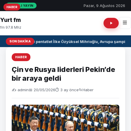
Pazar, 9 Ağustos 2026
CANLI YAYIN
HABER
HABER
HABER
Yurt fm
fm 97.8 Mhz
SON DAKIKA
Milli pentatlet İlke Özyüksel Mihrioğlu, Avrupa şampiyo
HABER
Çin ve Rusya liderleri Pekin’de
bir araya geldi
✍️ admin
📅 20/05/2026
⏱ 3 ay önce
📂
Haber