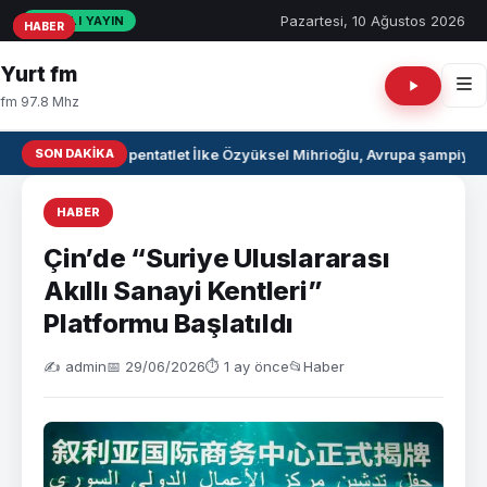
Pazartesi, 10 Ağustos 2026
CANLI YAYIN
HABER
HABER
HABER
Yurt fm
fm 97.8 Mhz
SON DAKIKA
Milli pentatlet İlke Özyüksel Mihrioğlu, Avrupa şampiyon
HABER
Çin’de “Suriye Uluslararası
Akıllı Sanayi Kentleri”
Platformu Başlatıldı
✍️ admin
📅 29/06/2026
⏱ 1 ay önce
📂
Haber