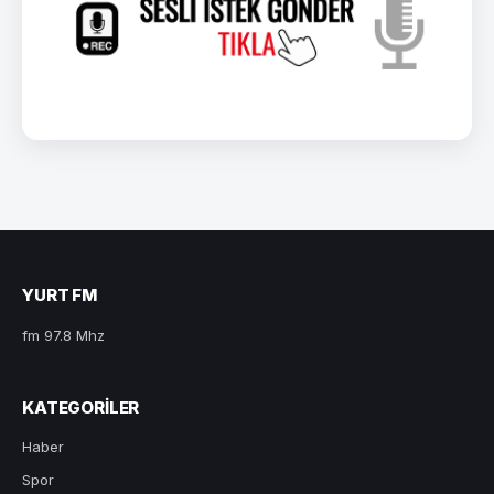
YURT FM
fm 97.8 Mhz
KATEGORILER
Haber
Spor