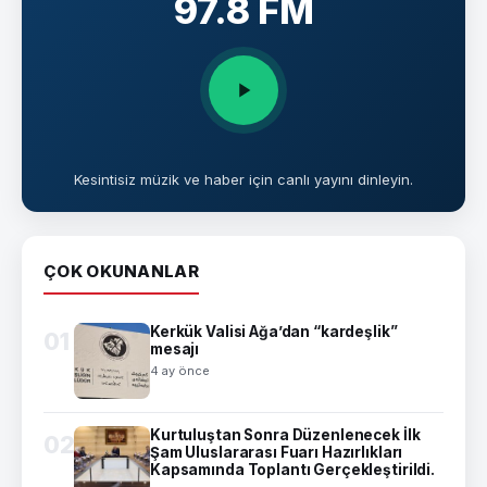
97.8 FM
Kesintisiz müzik ve haber için canlı yayını dinleyin.
ÇOK OKUNANLAR
Kerkük Valisi Ağa’dan “kardeşlik”
01
mesajı
4 ay önce
Kurtuluştan Sonra Düzenlenecek İlk
02
Şam Uluslararası Fuarı Hazırlıkları
Kapsamında Toplantı Gerçekleştirildi.