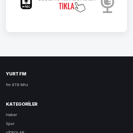
YURT FM
fm 97.8 Mhz
KATEGORILER
Haber
Spor
VİDEOLAR