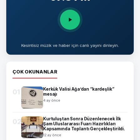
Kesintisiz müzik ve haber için canlı yayını dinleyin.
ÇOK OKUNANLAR
Kerkük Valisi Ağa’dan “kardeşlik”
01
mesajı
4 ay önce
Kurtuluştan Sonra Düzenlenecek İlk
02
Şam Uluslararası Fuarı Hazırlıkları
Kapsamında Toplantı Gerçekleştirildi.
12 ay önce