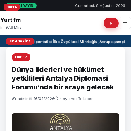
Cumartesi, 8 Ağustos 2026
CANLI YAYIN
HABER
HABER
HABER
Yurt fm
fm 97.8 Mhz
SON DAKIKA
Milli pentatlet İlke Özyüksel Mihrioğlu, Avrupa şampiyo
HABER
Dünya liderleri ve hükümet
yetkilileri Antalya Diplomasi
Forumu’nda bir araya gelecek
✍️ admin
📅 16/04/2026
⏱ 4 ay önce
📂
Haber