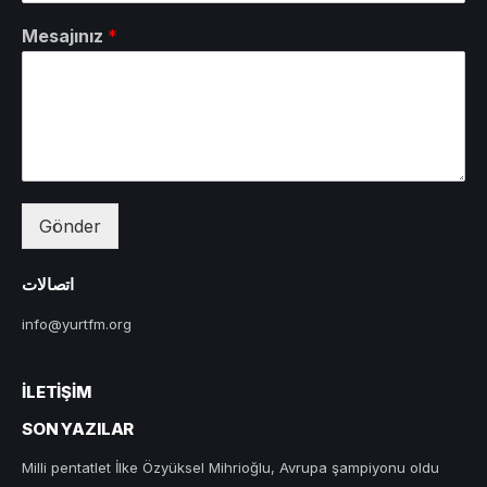
Mesajınız
*
Gönder
اتصالات
info@yurtfm.org
İLETIŞIM
SON YAZILAR
Milli pentatlet İlke Özyüksel Mihrioğlu, Avrupa şampiyonu oldu