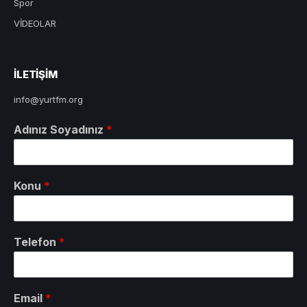
Spor
VİDEOLAR
ILETIŞIM
info@yurtfm.org
Adınız Soyadınız
*
Konu
*
Telefon
*
Email
*