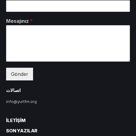
Mesajınız
*
Gönder
اتصالات
info@yurtfm.org
İLETIŞIM
SON YAZILAR