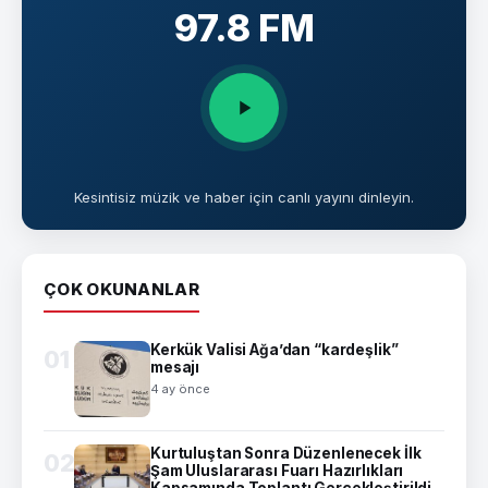
97.8 FM
Kesintisiz müzik ve haber için canlı yayını dinleyin.
ÇOK OKUNANLAR
Kerkük Valisi Ağa’dan “kardeşlik”
01
mesajı
4 ay önce
Kurtuluştan Sonra Düzenlenecek İlk
02
Şam Uluslararası Fuarı Hazırlıkları
Kapsamında Toplantı Gerçekleştirildi.