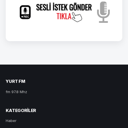
YURT FM
fm 97.8 Mhz
KATEGORILER
Haber