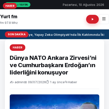
Pazartesi, 10 Ağustos 2026
CANLI YAYIN
HABER
HABER
HABER
Yurt fm
fm 97.8 Mhz
SON DAKIKA
Suriye, Yapay Zeka Olimpiyatı’nda İlk Katılımında İki 
HABER
Dünya NATO Ankara Zirvesi’ni
ve Cumhurbaşkanı Erdoğan’ın
liderliğini konuşuyor
✍️ admin
📅 09/07/2026
⏱ 1 ay önce
📂
Haber