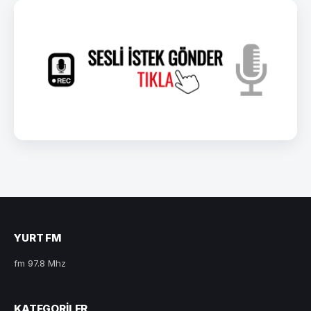
YURT FM
fm 97.8 Mhz
KATEGORILER