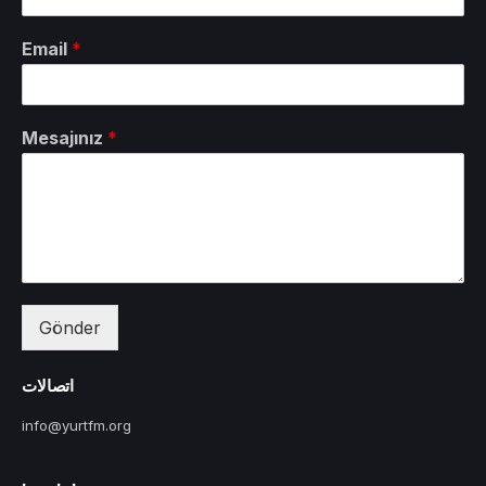
Email
*
Mesajınız
*
Gönder
اتصالات
info@yurtfm.org