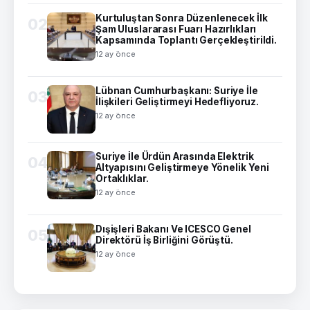
Kurtuluştan Sonra Düzenlenecek İlk
02
Şam Uluslararası Fuarı Hazırlıkları
Kapsamında Toplantı Gerçekleştirildi.
12 ay önce
Lübnan Cumhurbaşkanı: Suriye İle
03
İlişkileri Geliştirmeyi Hedefliyoruz.
12 ay önce
Suriye İle Ürdün Arasında Elektrik
04
Altyapısını Geliştirmeye Yönelik Yeni
Ortaklıklar.
12 ay önce
Dışişleri Bakanı Ve ICESCO Genel
05
Direktörü İş Birliğini Görüştü.
12 ay önce