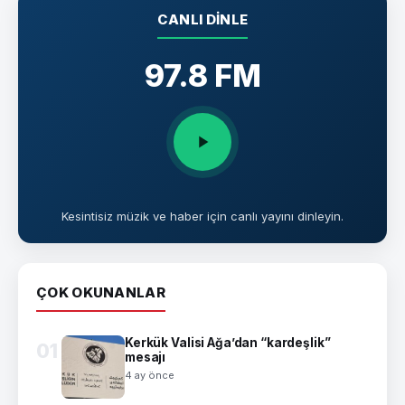
CANLI DINLE
97.8 FM
Kesintisiz müzik ve haber için canlı yayını dinleyin.
ÇOK OKUNANLAR
Kerkük Valisi Ağa’dan “kardeşlik”
01
mesajı
4 ay önce