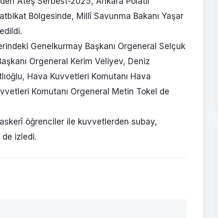
rinden Ateş Serbest-2025, Ankara Polatlı
Tatbikat Bölgesinde, Millî Savunma Bakanı Yaşar
edildi.
berindeki Genelkurmay Başkanı Orgeneral Selçuk
aşkanı Orgeneral Kerim Veliyev, Deniz
tlıoğlu, Hava Kuvvetleri Komutanı Hava
vvetleri Komutanı Orgeneral Metin Tokel de
askerî öğrenciler ile kuvvetlerden subay,
de izledi.