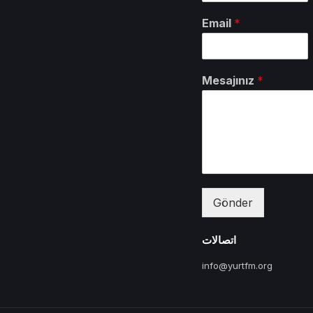
Email
*
Mesajınız
*
Gönder
اتصالات
info@yurtfm.org