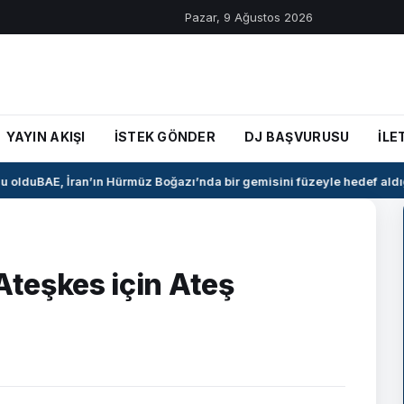
Pazar, 9 Ağustos 2026
YAYIN AKIŞI
İSTEK GÖNDER
DJ BAŞVURUSU
İLE
oldu
BAE, İran’ın Hürmüz Boğazı’nda bir gemisini füzeyle hedef aldığı
r Ateşkes için Ateş