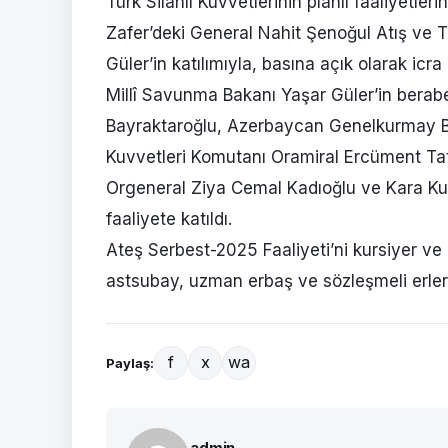
Türk Silahlı Kuvvetlerinin planlı faaliyetle
Zafer’deki General Nahit Şenoğul Atış ve 
Güler’in katılımıyla, basına açık olarak icra 
Millî Savunma Bakanı Yaşar Güler’in bera
Bayraktaroğlu, Azerbaycan Genelkurmay B
Kuvvetleri Komutanı Oramiral Ercüment Ta
Orgeneral Ziya Cemal Kadıoğlu ve Kara Ku
faaliyete katıldı.
Ateş Serbest-2025 Faaliyeti’ni kursiyer ve 
astsubay, uzman erbaş ve sözleşmeli erler 
f
x
wa
Paylaş:
admin