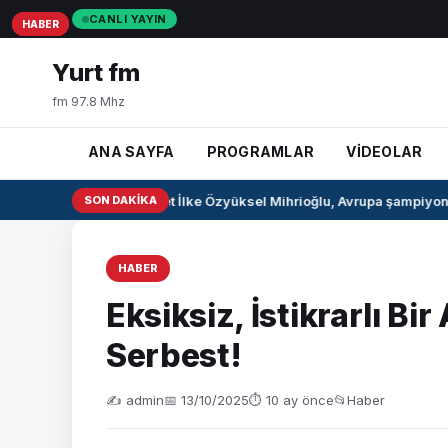
CANLI YAYIN
HABER
HABER
HABER
Yurt fm
fm 97.8 Mhz
ANA SAYFA
PROGRAMLAR
VİDEOLAR
Milli pentatlet İlke Özyüksel Mihrioğlu, Avrupa şampiyonu 
SON DAKIKA
HABER
Eksiksiz, İstikrarlı Bi
Serbest!
✍️ admin
📅 13/10/2025
⏱ 10 ay önce
📂
Haber