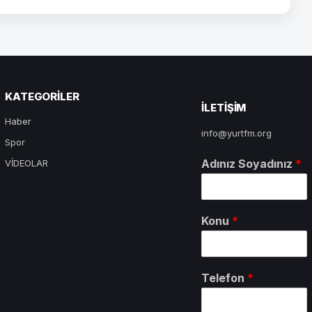
KATEGORILER
ILETIŞIM
Haber
info@yurtfm.org
Spor
Adınız Soyadınız
*
VİDEOLAR
Konu
*
Telefon
*