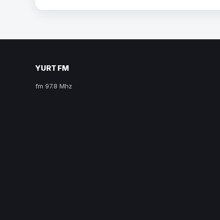
YURT FM
fm 97.8 Mhz