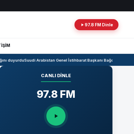
97.8 FM Dinle
TİŞİM
nı duyurdu
Suudi Arabistan Genel İstihbarat Başkanı Bağdat’ta
Kerkük-Ce
CANLI DINLE
97.8 FM