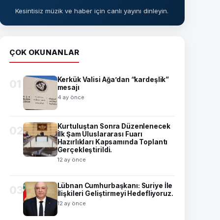
Kesintisiz müzik ve haber için canlı yayını dinleyin.
ÇOK OKUNANLAR
Kerkük Valisi Ağa’dan “kardeşlik”
01
mesajı
4 ay önce
Kurtuluştan Sonra Düzenlenecek
02
İlk Şam Uluslararası Fuarı
Hazırlıkları Kapsamında Toplantı
Gerçekleştirildi.
12 ay önce
Lübnan Cumhurbaşkanı: Suriye İle
03
İlişkileri Geliştirmeyi Hedefliyoruz.
12 ay önce