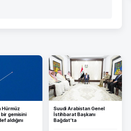
ın Hürmüz
Suudi Arabistan Genel
bir gemisini
İstihbarat Başkanı
ef aldığını
Bağdat’ta