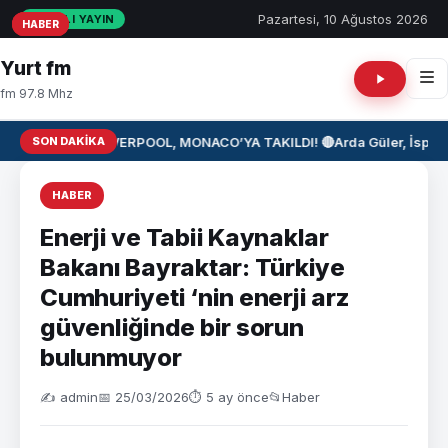
Pazartesi, 10 Ağustos 2026
CANLI YAYIN
HABER
HABER
HABER
Yurt fm
fm 97.8 Mhz
SON DAKIKA
⚽ LIVERPOOL, MONACO’YA TAKILDI! 🔴
Arda Güler, İspany
HABER
Enerji ve Tabii Kaynaklar
Bakanı Bayraktar: Türkiye
Cumhuriyeti ‘nin enerji arz
güvenliğinde bir sorun
bulunmuyor
✍️ admin
📅 25/03/2026
⏱ 5 ay önce
📂
Haber