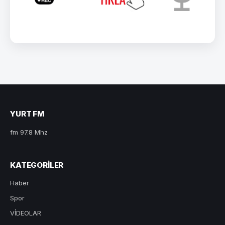
YURT FM
fm 97.8 Mhz
KATEGORILER
Haber
Spor
VİDEOLAR