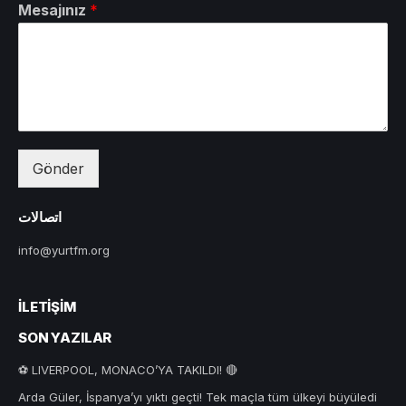
Mesajınız
*
Gönder
اتصالات
info@yurtfm.org
İLETIŞIM
SON YAZILAR
⚽ LIVERPOOL, MONACO’YA TAKILDI! 🔴
Arda Güler, İspanya’yı yıktı geçti! Tek maçla tüm ülkeyi büyüledi