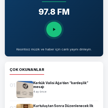
97.8 FM
Kesintisiz müzik ve haber için canlı yayını dinleyin.
ÇOK OKUNANLAR
Kerkük Valisi Ağa’dan “kardeşlik”
01
mesajı
4 ay önce
Kurtuluştan Sonra Düzenlenecek İlk
02