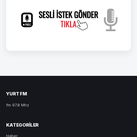
YURT FM
fm 97.8 Mhz
KATEGORILER
Haber