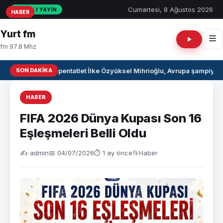
Cumartesi, 8 Ağustos 2026
CANLI YAYIN
HABER
HABER
HABER
Yurt fm
fm 97.8 Mhz
SON DAKIKA
Milli pentatlet İlke Özyüksel Mihrioğlu, Avrupa şampiyon
HABER
FIFA 2026 Dünya Kupası Son 16
Eşleşmeleri Belli Oldu
✍️ admin
📅 04/07/2026
⏱ 1 ay önce
📂
Haber