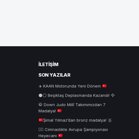
İLETIŞIM
SON YAZILAR
✈️
KAAN Motorunda Yeni Dönem
⚫⚪ Beşiktaş Deplasmanda Kazandı! 🦅
🥋
Down Judo Millî Takımımızdan 7
Madalya!
Şimal Yılmaz’dan bronz madalya!
🥉
🤸‍♂️
Cimnastikte Avrupa Şampiyonası
Heyecanı