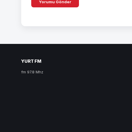
YURT FM
fm 97.8 Mhz