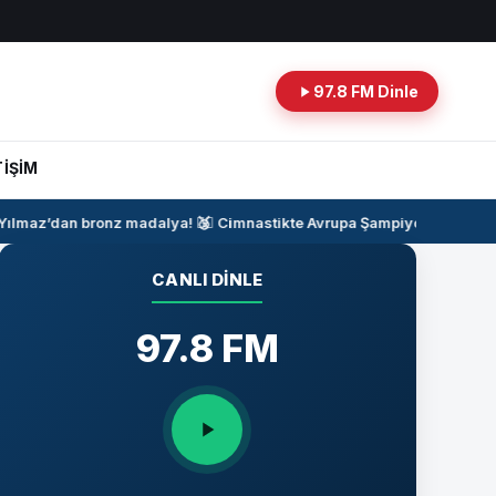
97.8 FM Dinle
TİŞİM
lmaz’dan bronz madalya!
🥉
🤸‍♂️
Cimnastikte Avrupa Şampiyonası Heyeca
CANLI DINLE
97.8 FM