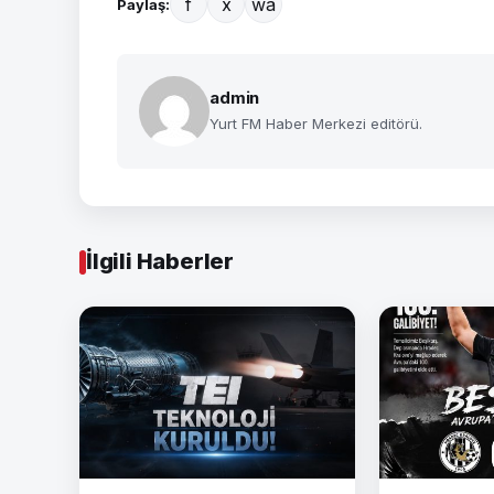
f
x
wa
Paylaş:
admin
Yurt FM Haber Merkezi editörü.
İlgili Haberler