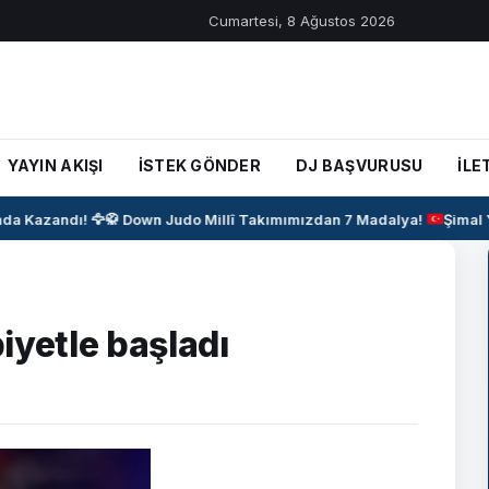
Cumartesi, 8 Ağustos 2026
YAYIN AKIŞI
İSTEK GÖNDER
DJ BAŞVURUSU
İLE
 Kazandı! 🦅
🥋
Down Judo Millî Takımımızdan 7 Madalya!
Şimal Yı
biyetle başladı