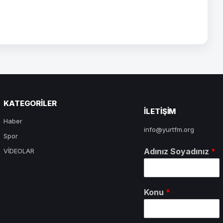
KATEGORILER
ILETIŞIM
Haber
info@yurtfm.org
Spor
Adınız Soyadınız
*
VİDEOLAR
Konu
*