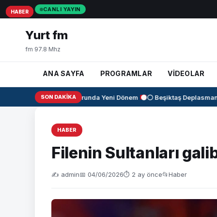
CANLI YAYIN
HABER
HABER
HABER
Yurt fm
fm 97.8 Mhz
ANA SAYFA
PROGRAMLAR
VİDEOLAR
✈️
KAAN Motorunda Yeni Dönem
SON DAKIKA
⚫⚪ Beşiktaş Deplasmanda
HABER
Filenin Sultanları gali
✍️ admin
📅 04/06/2026
⏱ 2 ay önce
📂
Haber