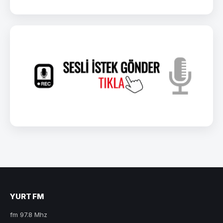
YURT FM
fm 97.8 Mhz