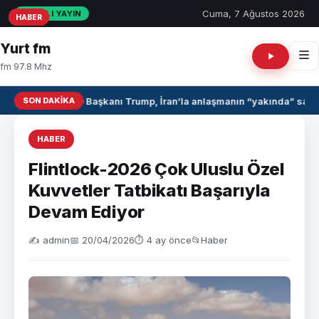
Cuma, 7 Ağustos 2026
CANLI YAYIN
HABER
HABER
HABER
Yurt fm
fm 97.8 Mhz
SON DAKIKA
ABD Başkanı Trump, İran’la anlaşmanın “yakında” sağla
HABER
Flintlock-2026 Çok Uluslu Özel
Kuvvetler Tatbikatı Başarıyla
Devam Ediyor
✍️ admin
📅 20/04/2026
⏱ 4 ay önce
📂
Haber