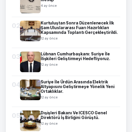
4 ay önce
Kurtuluştan Sonra Düzenlenecek İlk
02
Şam Uluslararası Fuarı Hazırlıkları
Kapsamında Toplantı Gerçekleştirildi.
12 ay önce
Lübnan Cumhurbaşkanı: Suriye İle
03
İlişkileri Geliştirmeyi Hedefliyoruz.
12 ay önce
Suriye İle Ürdün Arasında Elektrik
04
Altyapısını Geliştirmeye Yönelik Yeni
Ortaklıklar.
12 ay önce
Dışişleri Bakanı Ve ICESCO Genel
05
Direktörü İş Birliğini Görüştü.
12 ay önce