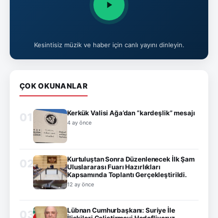
Kesintisiz müzik ve haber için canlı yayını dinleyin.
ÇOK OKUNANLAR
Kerkük Valisi Ağa’dan “kardeşlik” mesajı
01
4 ay önce
Kurtuluştan Sonra Düzenlenecek İlk Şam
02
Uluslararası Fuarı Hazırlıkları
Kapsamında Toplantı Gerçekleştirildi.
12 ay önce
Lübnan Cumhurbaşkanı: Suriye İle
03