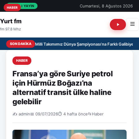
Cumartesi, 8 Ağustos 2026
CANLI YAYIN
HABER
HABER
HABER
Yurt fm
fm 97.8 Mhz
SON DAKIKA
U17 Kız Milli Takımımız Dünya Şampiyonası’na Farklı Galibiyetle
HABER
Fransa’ya göre Suriye petrol
için Hürmüz Boğazı’na
alternatif transit ülke haline
gelebilir
✍️ admin
📅 09/07/2026
⏱ 4 hafta önce
📂
Haber