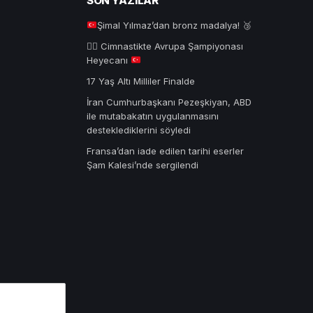
SON YAZILAR
Şimal Yılmaz’dan bronz madalya!
🥉
🤸‍♂️
Cimnastikte Avrupa Şampiyonası
Heyecanı
17 Yaş Altı Milliler Finalde
İran Cumhurbaşkanı Pezeşkiyan, ABD
ile mutabakatın uygulanmasını
desteklediklerini söyledi
Fransa’dan iade edilen tarihi eserler
Şam Kalesi’nde sergilendi