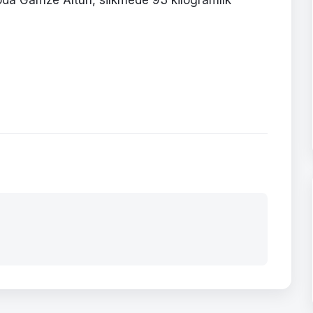
oda Gamze Altun, silkmede 93 kilogramlık