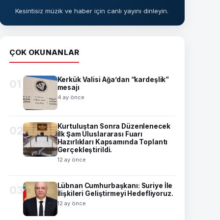
Kesintisiz müzik ve haber için canlı yayını dinleyin.
ÇOK OKUNANLAR
Kerkük Valisi Ağa’dan “kardeşlik”
01
mesajı
4 ay önce
Kurtuluştan Sonra Düzenlenecek
02
İlk Şam Uluslararası Fuarı
Hazırlıkları Kapsamında Toplantı
Gerçekleştirildi.
12 ay önce
Lübnan Cumhurbaşkanı: Suriye İle
03
İlişkileri Geliştirmeyi Hedefliyoruz.
12 ay önce