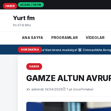
CANLI YAYIN
HABER
HABER
HABER
Yurt fm
fm 97.8 Mhz
ANA SAYFA
PROGRAMLAR
VİDEOLAR
Şimal Yılmaz’dan bronz madalya!
SON DAKIKA
🥉
🤸‍♂️
Cimnastikte Avrupa
HABER
GAMZE ALTUN AVRU
✍️ admin
📅 14/04/2025
⏱ 1 yıl önce
📂
Haber