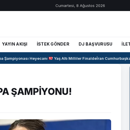
Cumartesi, 8 Ağustos 2026
YAYIN AKIŞI
İSTEK GÖNDER
DJ BAŞVURUSU
İLE
 Şampiyonası Heyecanı
17 Yaş Altı Milliler Finalde
İran Cumhurbaşkanı 
PA ŞAMPİYONU!