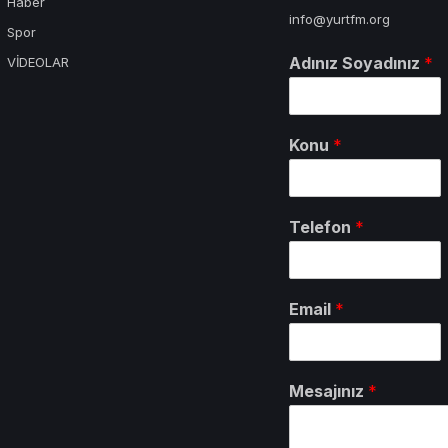
Haber
info@yurtfm.org
Spor
Adınız Soyadınız
*
VİDEOLAR
Konu
*
Telefon
*
Email
*
Mesajınız
*