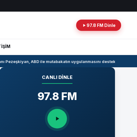
97.8 FM Dinle
TİŞİM
Pezeşkiyan, ABD ile mutabakatın uygulanmasını desteklediklerini sö
CANLI DINLE
97.8 FM