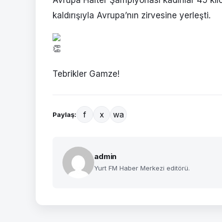
Avrupa Halter Şampiyonası kadınlar 45 kil
kaldırışıyla Avrupa’nın zirvesine yerleşti.
Tebrikler Gamze!
f
x
wa
Paylaş:
admin
Yurt FM Haber Merkezi editörü.