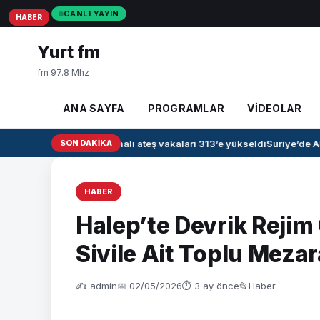
CANLI YAYIN
HABER
HABER
HABER
Yurt fm
fm 97.8 Mhz
ANA SAYFA
PROGRAMLAR
VİDEOLAR
Irak’ta kanamalı ateş vakaları 313’e yükseldi
SON DAKIKA
Suriye’de Ah
HABER
Halep’te Devrik Rejim 
Sivile Ait Toplu Mezar
✍️ admin
📅 02/05/2026
⏱ 3 ay önce
📂
Haber