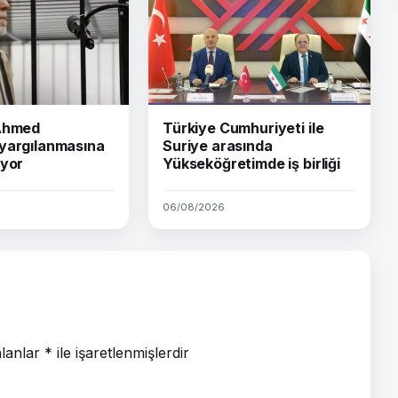
 Ahmed
Türkiye Cumhuriyeti ile
yargılanmasına
Suriye arasında
iyor
Yükseköğretimde iş birliği
06/08/2026
alanlar
*
ile işaretlenmişlerdir