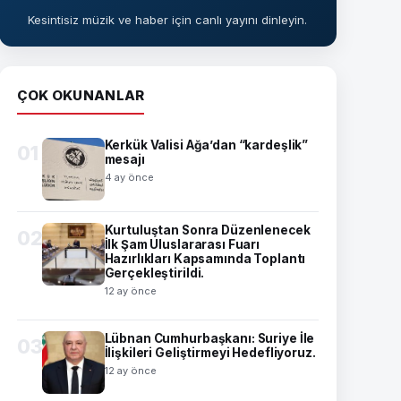
Kesintisiz müzik ve haber için canlı yayını dinleyin.
ÇOK OKUNANLAR
Kerkük Valisi Ağa’dan “kardeşlik”
01
mesajı
4 ay önce
Kurtuluştan Sonra Düzenlenecek
02
İlk Şam Uluslararası Fuarı
Hazırlıkları Kapsamında Toplantı
Gerçekleştirildi.
12 ay önce
Lübnan Cumhurbaşkanı: Suriye İle
03
İlişkileri Geliştirmeyi Hedefliyoruz.
12 ay önce