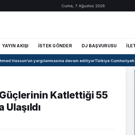
Cuma, 7 Ağustos 2026
YAYIN AKIŞI
İSTEK GÖNDER
DJ BAŞVURUSU
İLE
med Hassun’un yargılanmasına devam ediliyor
Türkiye Cumhuriyeti il
Güçlerinin Katlettiği 55
a Ulaşıldı