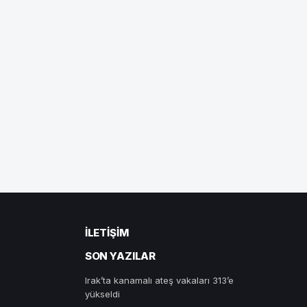
İLETIŞIM
SON YAZILAR
Irak’ta kanamalı ateş vakaları 313’e
yükseldi