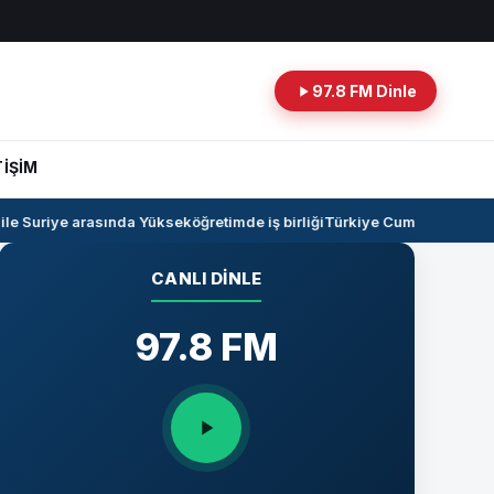
97.8 FM Dinle
TİŞİM
e Suriye arasında Yükseköğretimde iş birliği
Türkiye Cumhuriyeti -Irak
CANLI DINLE
97.8 FM