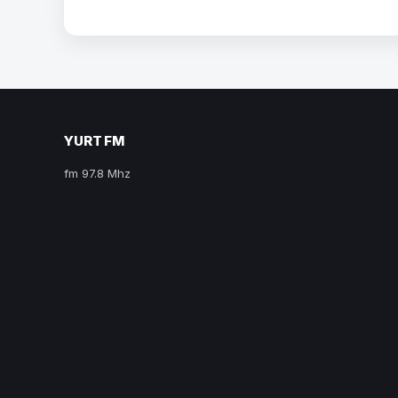
YURT FM
fm 97.8 Mhz