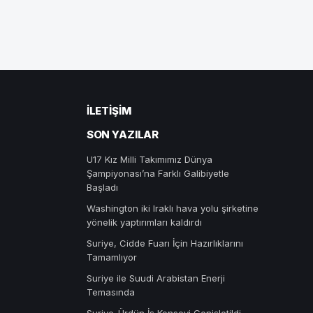
İLETIŞIM
SON YAZILAR
U17 Kız Milli Takımımız Dünya
Şampiyonası’na Farklı Galibiyetle
Başladı
Washington iki Iraklı hava yolu şirketine
yönelik yaptırımları kaldırdı
Suriye, Cidde Fuarı İçin Hazırlıklarını
Tamamlıyor
Suriye ile Suudi Arabistan Enerji
Temasında
Suriye-Ürdün İş Konseyi Genişletildi