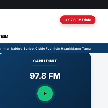
97.8 FM Dinle
TİŞİM
mları kaldırdı
Suriye, Cidde Fuarı İçin Hazırlıklarını Tamamlıyor
Suriye 
CANLI DINLE
97.8 FM