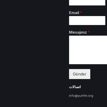
Email
*
Mesajınız
*
Gönder
اتصالات
info@yurtfm.org