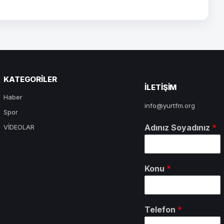
KATEGORILER
ILETIŞIM
Haber
info@yurtfm.org
Spor
Adınız Soyadınız
*
VİDEOLAR
Konu
*
Telefon
*