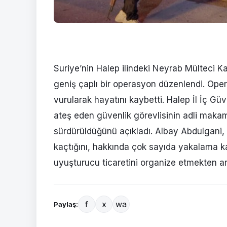
Suriye’nin Halep ilindeki Neyrab Mülteci K
geniş çaplı bir operasyon düzenlendi. Oper
vurularak hayatını kaybetti. Halep İl İç 
ateş eden güvenlik görevlisinin adli makam
sürdürüldüğünü açıkladı. Albay Abdulgani,
kaçtığını, hakkında çok sayıda yakalama kar
uyuşturucu ticaretini organize etmekten ara
f
x
wa
Paylaş: