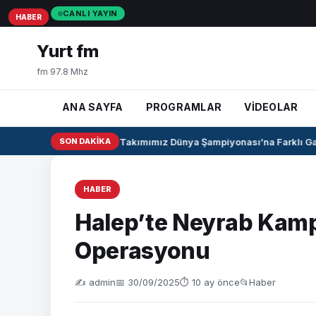
CANLI YAYIN
HABER
HABER
HABER
Yurt fm
fm 97.8 Mhz
ANA SAYFA
PROGRAMLAR
VİDEOLAR
U17 Kız Milli Takımımız Dünya Şampiyonası’na Farklı Galib
SON DAKIKA
HABER
Halep’te Neyrab Kam
Operasyonu
✍️ admin
📅 30/09/2025
⏱ 10 ay önce
📂
Haber