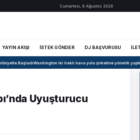
Cumartesi, 8 Ağustos 2026
YAYIN AKIŞI
İSTEK GÖNDER
DJ BAŞVURUSU
İLE
iyetle Başladı
Washington iki Iraklı hava yolu şirketine yönelik yaptırı
pı’nda Uyuşturucu