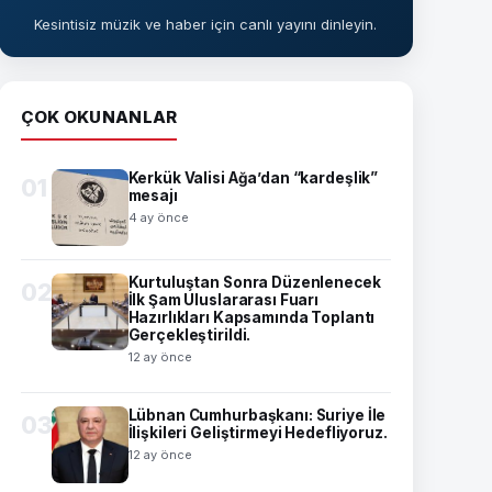
Kesintisiz müzik ve haber için canlı yayını dinleyin.
ÇOK OKUNANLAR
Kerkük Valisi Ağa’dan “kardeşlik”
01
mesajı
4 ay önce
Kurtuluştan Sonra Düzenlenecek
02
İlk Şam Uluslararası Fuarı
Hazırlıkları Kapsamında Toplantı
Gerçekleştirildi.
12 ay önce
Lübnan Cumhurbaşkanı: Suriye İle
03
İlişkileri Geliştirmeyi Hedefliyoruz.
12 ay önce